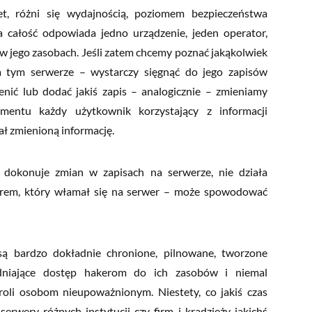
, różni się wydajnością, poziomem bezpieczeństwa
 całość odpowiada jedno urządzenie, jeden operator,
w jego zasobach. Jeśli zatem chcemy poznać jakąkolwiek
 tym serwerze – wystarczy sięgnąć do jego zapisów
enić lub dodać jakiś zapis – analogicznie – zmieniamy
ntu każdy użytkownik korzystający z informacji
ł zmienioną informację.
y dokonuje zmian w zapisach na serwerze, nie działa
erem, który włamał się na serwer – może spowodować
są bardzo dokładnie chronione, pilnowane, tworzone
dniające dostęp hakerom do ich zasobów i niemal
oli osobom nieupoważnionym. Niestety, co jakiś czas
rwery różnych instytucji czy firm i kradzieży jakichś