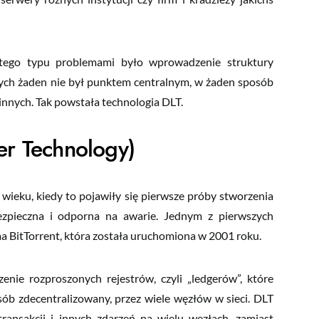
tego typu problemami było wprowadzenie struktury
ych żaden nie był punktem centralnym, w żaden sposób
nych. Tak powstała technologia DLT.
er Technology)
 w kontakcie
 wieku, kiedy to pojawiły się pierwsze próby stworzenia
zpieczna i odporna na awarie. Jednym z pierwszych
wać powiadomienia o nowych treściach, jakie będą pojawiały si
a BitTorrent, która została uruchomiona w 2001 roku.
 – pozostaw swój adres e-mail. Obiecuję, nie będę Cię spamo
ormacje.
ie rozproszonych rejestrów, czyli „ledgerów”, które
 zdecentralizowany, przez wiele węzłów w sieci. DLT
transakcji i innych zdarzeń na wielu węzłach, zamiast