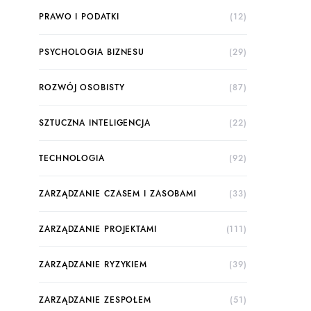
×
ę na moim blogu, oraz
wał – otrzymasz tylko