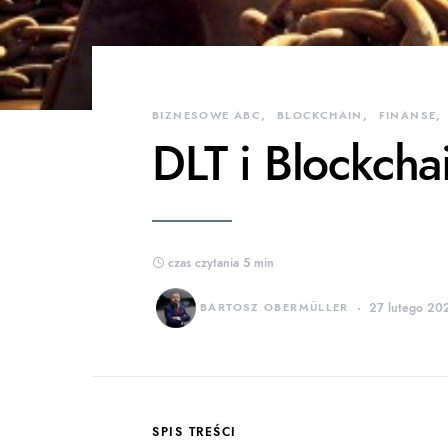
BIZNESOWE ABC
BLOCKCHAIN
FINANSE
DLT i Blockcha
czas czytania 5 min
BARTOSZ OBERMÜLLER
27 lutego 202
SPIS TREŚCI