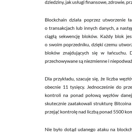
dziedziny, jak usługi finansowe, zdrowie, prz
Blockchain działa poprzez utworzenie ła
o transakcjach lub innych danych, a następ
ciągłą sekwencję bloków. Każdy blok jest 
o swoim poprzedniku, dzięki czemu utworz
bloków znajdujących się w łańcuchu. D
przechowywane są niezmienne i niepodważa
Dla przykładu, szacuje się, że liczba węz
obecnie 11 tysięcy. Jednocześnie do przej
kontroli na ponad połową węzłów danej si
skutecznie zaatakowali strukturę Bitcoina i
przejąć kontrolę nad liczbą ponad 5500 ko
Nie było dotąd udanego ataku na blockchai