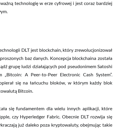
ażną technologię w erze cyfrowej i jest coraz bardziej
ym.
hnologii DLT jest blockchain, który zrewolucjonizował
roszonych baz danych. Koncepcja blockchaina została
dź grupę ludzi działających pod pseudonimem Satoshi
„Bitcoin: A Peer-to-Peer Electronic Cash System”.
pierał się na łańcuchu bloków, w którym każdy blok
owalutą Bitcoin.
ła się fundamentem dla wielu innych aplikacji, które
pple, czy Hyperledger Fabric. Obecnie DLT rozwija się
raczają już daleko poza kryptowaluty, obejmując takie