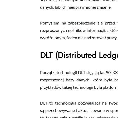
danych, lub ich nieuprawnionej zmianie.
Pomysłem na zabezpieczenie się przed 
rozproszonych nośników informacji, z któr
wyróżnionym, żaden nie nadzorował pracy in
DLT (Distributed Ledg
Pozostańmy
Początki technologii DLT sięgają lat 90. XX
rozproszonej bazy danych, która była be
Jeśli chcesz otrzymy
przykładów takiej technologii była platform
dedykowane materiały
najpotrzebniejsze inf
DLT to technologia pozwalająca na tworzen
Zapisz się już teraz!
są przechowywane i aktualizowane w sposób
Twoje imię
to technologia umożliwiająca rejestrację 