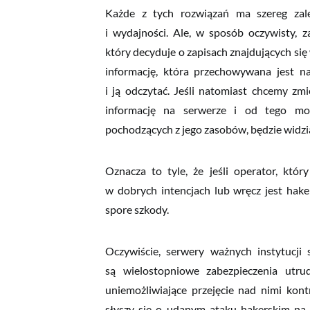
Każde z tych rozwiązań ma szereg zalet
i wydajności. Ale, w sposób oczywisty, za
który decyduje o zapisach znajdujących się 
informację, która przechowywana jest na
i ją odczytać. Jeśli natomiast chcemy zmi
informację na serwerze i od tego mome
pochodzących z jego zasobów, będzie widzia
Oznacza to tyle, że jeśli operator, któr
w dobrych intencjach lub wręcz jest hak
spore szkody.
Oczywiście, serwery ważnych instytucji 
są wielostopniowe zabezpieczenia utru
uniemożliwiające przejęcie nad nimi kontr
słyszy się o udanym ataku hakerskim na se