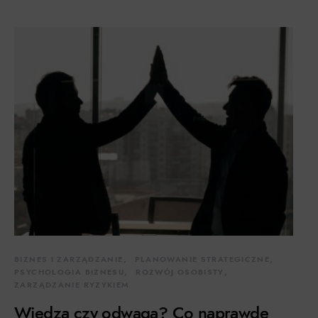
BIZNES I ZARZĄDZANIE
PLANOWANIE STRATEGICZNE
PSYCHOLOGIA BIZNESU
ROZWÓJ OSOBISTY
ZARZĄDZANIE RYZYKIEM
Wiedza czy odwaga? Co naprawdę