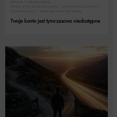
BIZNES I ZARZĄDZANIE
MEDIA SPOŁECZNOŚCIOWE
ORGANIZACJA PRACY
TECHNOLOGIA
ZARZĄDZANIE RYZYKIEM
Twoje konto jest tymczasowo niedostępne