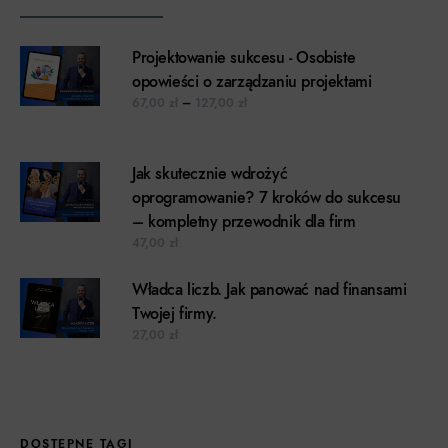
Projektowanie sukcesu - Osobiste
opowieści o zarządzaniu projektami
Zakres cen: od 67,00 zł do 127,00 z
67,00
zł
–
127,00
zł
Jak skutecznie wdrożyć
oprogramowanie? 7 kroków do sukcesu
– kompletny przewodnik dla firm
47,00
zł
Władca liczb. Jak panować nad finansami
Twojej firmy.
27,00
zł
DOSTĘPNE TAGI