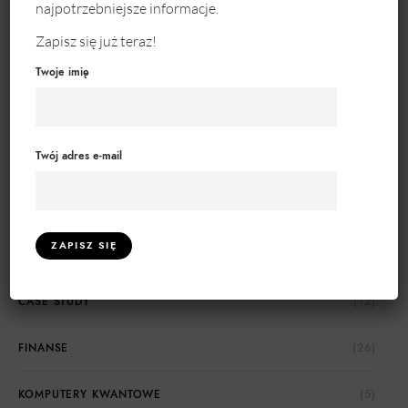
najpotrzebniejsze informacje.
Zapisz się już teraz!
Twoje imię
KATEGORIE ARTYKUŁÓW
Twój adres e-mail
BIZNES I ZARZĄDZANIE
(141)
BIZNESOWE ABC
(29)
BLOCKCHAIN
(7)
CASE STUDY
(12)
FINANSE
(26)
KOMPUTERY KWANTOWE
(5)