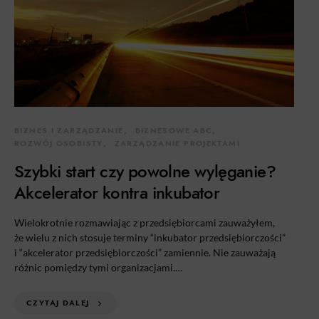
BIZNES I ZARZĄDZANIE
BIZNESOWE ABC
ROZWÓJ OSOBISTY
ZARZĄDZANIE PROJEKTAMI
Szybki start czy powolne wylęganie?
Akcelerator kontra inkubator
Wielokrotnie rozmawiając z przedsiębiorcami zauważyłem,
że wielu z nich stosuje terminy “inkubator przedsiębiorczości”
i “akcelerator przedsiębiorczości” zamiennie. Nie zauważają
różnic pomiędzy tymi organizacjami.…
CZYTAJ DALEJ