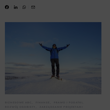
BIZNESOWE ABC
FINANSE
PRAWO I PODATKI
ROZWÓJ OSOBISTY
ZARZĄDZANIE PROJEKTAMI