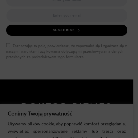
SUBSCRIBE
Zaznaczając to pole, potwierdzasz, że zapoznałeś się i zgadzasz się z
naszymi warunkami użytkowania dotyczącymi przechowywania danych
przesłanych za pośrednictwem tego formularza.
DOKTOR BIZNES
Cenimy Twoją prywatność
Używamy plików cookie, aby poprawić komfort przeglądania,
DORADZTWO
DIAGNOZA
RYSOWANKI
PUBLIKACJE
wyświetlać spersonalizowane reklamy lub treści oraz
MOJE KONTO
REGULAMIN
POLITYKA PRYWATNOŚCI