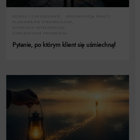
BIZNES I ZARZĄDZANIE
ORGANIZACJA PRACY
PLANOWANIE STRATEGICZNE
SZTUCZNA INTELIGENCJA
ZARZĄDZANIE PROJEKTAMI
Pytanie, po którym klient się uśmiechnął