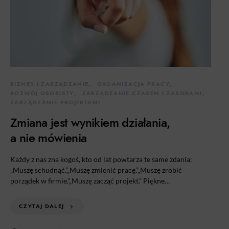
BIZNES I ZARZĄDZANIE
ORGANIZACJA PRACY
ROZWÓJ OSOBISTY
ZARZĄDZANIE CZASEM I ZASOBAMI
ZARZĄDZANIE PROJEKTAMI
Zmiana jest wynikiem działania,
a nie mówienia
Każdy z nas zna kogoś, kto od lat powtarza te same zdania:
„Muszę schudnąć.”„Muszę zmienić pracę.”„Muszę zrobić
porządek w firmie.”„Muszę zacząć projekt.” Piękne…
CZYTAJ DALEJ