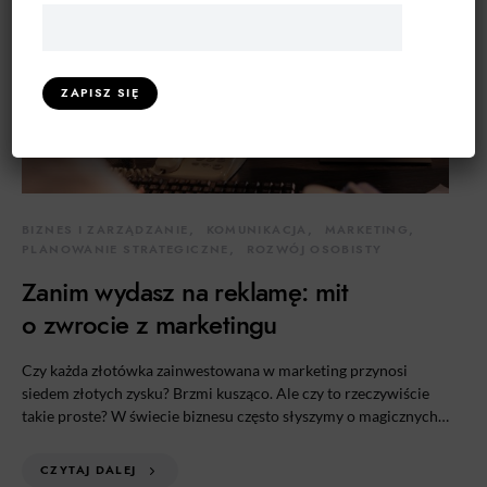
BIZNES I ZARZĄDZANIE
KOMUNIKACJA
MARKETING
PLANOWANIE STRATEGICZNE
ROZWÓJ OSOBISTY
Zanim wydasz na reklamę: mit
o zwrocie z marketingu
Czy każda złotówka zainwestowana w marketing przynosi
siedem złotych zysku? Brzmi kusząco. Ale czy to rzeczywiście
takie proste? W świecie biznesu często słyszymy o magicznych…
CZYTAJ DALEJ