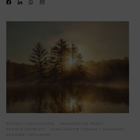
BIZNES I ZARZĄDZANIE
ORGANIZACJA PRACY
ROZWÓJ OSOBISTY
ZARZĄDZANIE CZASEM I ZASOBAMI
ZDROWIE I WELLNESS