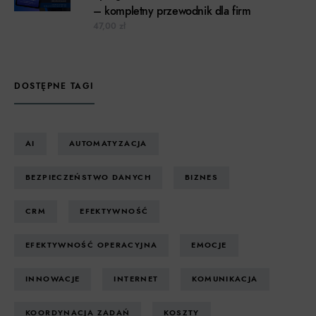
– kompletny przewodnik dla firm
47,00
zł
DOSTĘPNE TAGI
AI
AUTOMATYZACJA
BEZPIECZEŃSTWO DANYCH
BIZNES
CRM
EFEKTYWNOŚĆ
EFEKTYWNOŚĆ OPERACYJNA
EMOCJE
INNOWACJE
INTERNET
KOMUNIKACJA
KOORDYNACJA ZADAŃ
KOSZTY