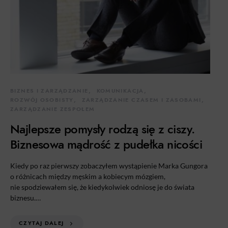
BIZNES I ZARZĄDZANIE
KOMUNIKACJA
ROZWÓJ OSOBISTY
ZARZĄDZANIE CZASEM I ZASOBAMI
ZARZĄDZANIE ZESPOŁEM
Najlepsze pomysły rodzą się z ciszy.
Biznesowa mądrość z pudełka nicości
Kiedy po raz pierwszy zobaczyłem wystąpienie Marka Gungora
o różnicach między męskim a kobiecym mózgiem,
nie spodziewałem się, że kiedykolwiek odniosę je do świata
biznesu.…
CZYTAJ DALEJ