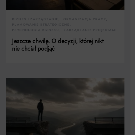
BIZNES I ZARZĄDZANIE
ORGANIZACJA PRACY
PLANOWANIE STRATEGICZNE
PSYCHOLOGIA BIZNESU
ZARZĄDZANIE PROJEKTAMI
Jeszcze chwilę. O decyzji, której nikt
nie chciał podjąć