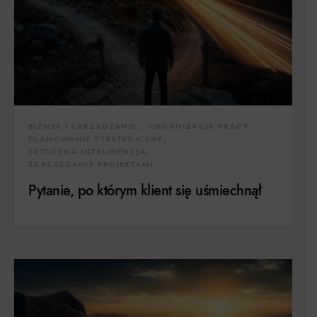
BIZNES I ZARZĄDZANIE
ORGANIZACJA PRACY
PLANOWANIE STRATEGICZNE
SZTUCZNA INTELIGENCJA
ZARZĄDZANIE PROJEKTAMI
Pytanie, po którym klient się uśmiechnął