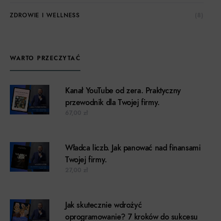
ZDROWIE I WELLNESS
(8)
WARTO PRZECZYTAĆ
Kanał YouTube od zera. Praktyczny
przewodnik dla Twojej firmy.
67,00
zł
Władca liczb. Jak panować nad finansami
Twojej firmy.
27,00
zł
Jak skutecznie wdrożyć
oprogramowanie? 7 kroków do sukcesu