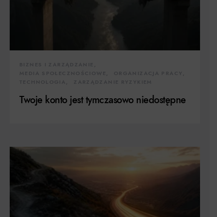
BIZNES I ZARZĄDZANIE
MEDIA SPOŁECZNOŚCIOWE
ORGANIZACJA PRACY
TECHNOLOGIA
ZARZĄDZANIE RYZYKIEM
Twoje konto jest tymczasowo niedostępne