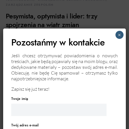
ZARZĄDZANIE ZESPOŁEM
Pesymista, optymista i lider: trzy
spojrzenia na wiatr zmian
×
Zmiana jest częścią każdej działalności – od codziennych
Pozostańmy w kontakcie
czynności, aż po kierowanie wielkimi projektami. Spotykam się
czasem z ludźmi, którzy czekają, aż wiatr sam…
Jeśli chcesz otrzymywać powiadomienia o nowych
treściach, jakie będą pojawiały się na moim blogu, oraz
CZYTAJ DALEJ
dedykowane materiały – pozostaw swój adres e-mail.
Obiecuję, nie będę Cię spamował – otrzymasz tylko
najpotrzebniejsze informacje.
Zapisz się już teraz!
Twoje imię
Twój adres e-mail