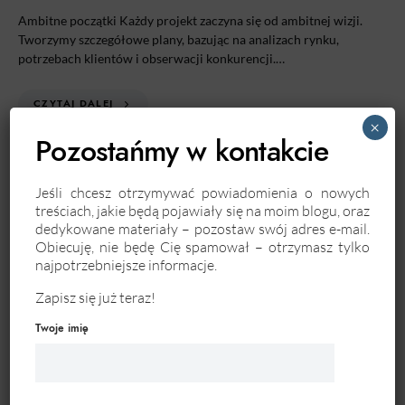
Ambitne początki Każdy projekt zaczyna się od ambitnej wizji.
Tworzymy szczegółowe plany, bazując na analizach rynku,
potrzebach klientów i obserwacji konkurencji.…
CZYTAJ DALEJ
×
Pozostańmy w kontakcie
Jeśli chcesz otrzymywać powiadomienia o nowych
treściach, jakie będą pojawiały się na moim blogu, oraz
dedykowane materiały – pozostaw swój adres e-mail.
Obiecuję, nie będę Cię spamował – otrzymasz tylko
najpotrzebniejsze informacje.
Zapisz się już teraz!
Twoje imię