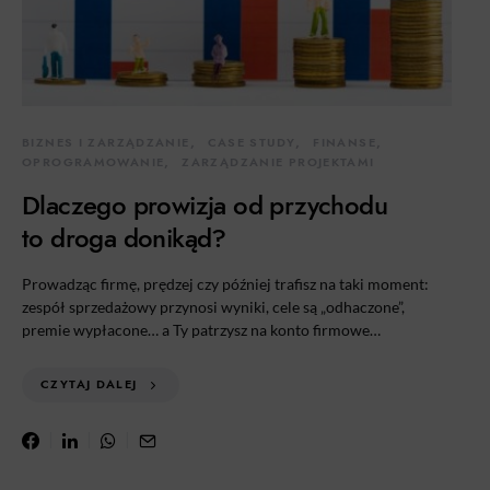
BIZNES I ZARZĄDZANIE
CASE STUDY
FINANSE
OPROGRAMOWANIE
ZARZĄDZANIE PROJEKTAMI
Dlaczego prowizja od przychodu
to droga donikąd?
Prowadząc firmę, prędzej czy później trafisz na taki moment:
zespół sprzedażowy przynosi wyniki, cele są „odhaczone”,
premie wypłacone… a Ty patrzysz na konto firmowe…
CZYTAJ DALEJ