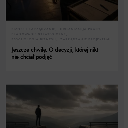
BIZNES I ZARZĄDZANIE
ORGANIZACJA PRACY
PLANOWANIE STRATEGICZNE
PSYCHOLOGIA BIZNESU
ZARZĄDZANIE PROJEKTAMI
Jeszcze chwilę. O decyzji, której nikt
nie chciał podjąć