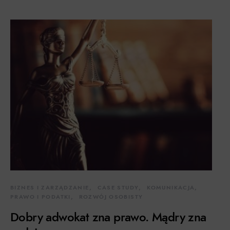
BIZNES I ZARZĄDZANIE
CASE STUDY
KOMUNIKACJA
PRAWO I PODATKI
ROZWÓJ OSOBISTY
Dobry adwokat zna prawo. Mądry zna