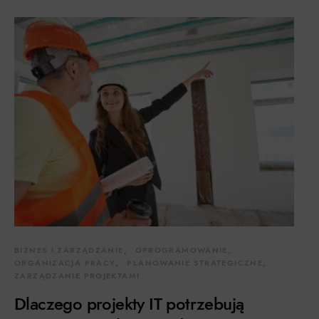
BIZNES I ZARZĄDZANIE
OPROGRAMOWANIE
ORGANIZACJA PRACY
PLANOWANIE STRATEGICZNE
ZARZĄDZANIE PROJEKTAMI
Dlaczego projekty IT potrzebują