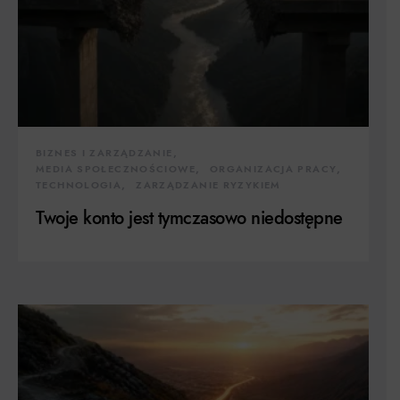
BIZNES I ZARZĄDZANIE
MEDIA SPOŁECZNOŚCIOWE
ORGANIZACJA PRACY
TECHNOLOGIA
ZARZĄDZANIE RYZYKIEM
Twoje konto jest tymczasowo niedostępne