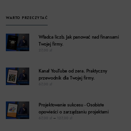
WARTO PRZECZYTAĆ
Władca liczb. Jak panować nad finansami
Twojej firmy.
27,00
zł
Kanał YouTube od zera. Praktyczny
przewodnik dla Twojej firmy.
67,00
zł
Projektowanie sukcesu - Osobiste
opowieści o zarządzaniu projektami
Zakres cen: od 67,00 zł do 127,00 z
67,00
zł
–
127,00
zł