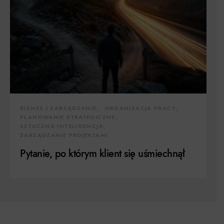
BIZNES I ZARZĄDZANIE
ORGANIZACJA PRACY
PLANOWANIE STRATEGICZNE
SZTUCZNA INTELIGENCJA
ZARZĄDZANIE PROJEKTAMI
Pytanie, po którym klient się uśmiechnął