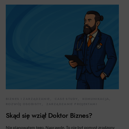
BIZNES I ZARZĄDZANIE
CASE STUDY
KOMUNIKACJA
ROZWÓJ OSOBISTY
ZARZĄDZANIE PROJEKTAMI
Skąd się wziął Doktor Biznes?
Nie planowałem tego. Naprawdę. To nie był pomysł zrodzony