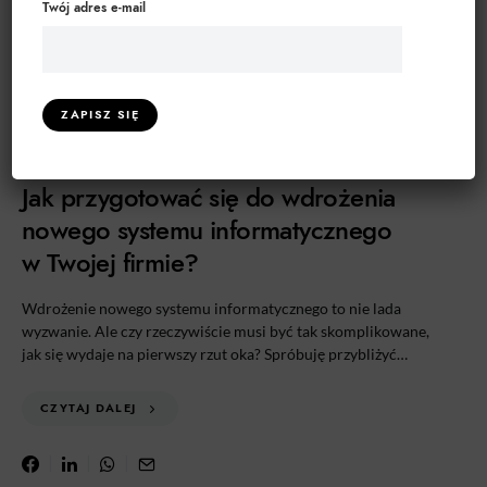
Twój adres e-mail
BIZNES I ZARZĄDZANIE
OPROGRAMOWANIE
PLANOWANIE STRATEGICZNE
TECHNOLOGIA
ZARZĄDZANIE PROJEKTAMI
Jak przygotować się do wdrożenia
nowego systemu informatycznego
w Twojej firmie?
Wdrożenie nowego systemu informatycznego to nie lada
wyzwanie. Ale czy rzeczywiście musi być tak skomplikowane,
jak się wydaje na pierwszy rzut oka? Spróbuję przybliżyć…
CZYTAJ DALEJ