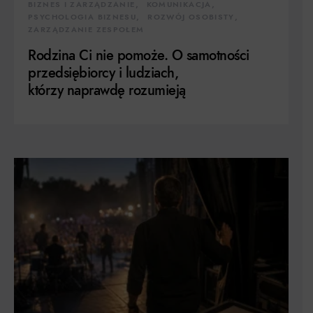
BIZNES I ZARZĄDZANIE
KOMUNIKACJA
PSYCHOLOGIA BIZNESU
ROZWÓJ OSOBISTY
ZARZĄDZANIE ZESPOŁEM
Rodzina Ci nie pomoże. O samotności
przedsiębiorcy i ludziach,
którzy naprawdę rozumieją