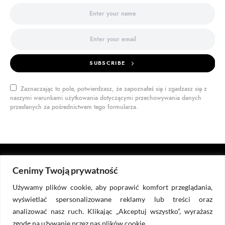
SUBSCRIBE
Zaznaczając to pole, potwierdzasz, że zapoznałeś się i zgadzasz się z
naszymi warunkami użytkowania dotyczącymi przechowywania danych
przesłanych za pośrednictwem tego formularza.
Cenimy Twoją prywatność
DOKTOR BIZNES
Używamy plików cookie, aby poprawić komfort przeglądania,
wyświetlać spersonalizowane reklamy lub treści oraz
analizować nasz ruch. Klikając „Akceptuj wszystko”, wyrażasz
DORADZTWO
DIAGNOZA
RYSOWANKI
PUBLIKACJE
zgodę na używanie przez nas plików cookie.