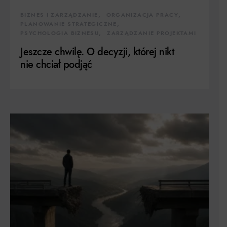
BIZNES I ZARZĄDZANIE
ORGANIZACJA PRACY
PLANOWANIE STRATEGICZNE
PSYCHOLOGIA BIZNESU
ZARZĄDZANIE PROJEKTAMI
Jeszcze chwilę. O decyzji, której nikt
nie chciał podjąć