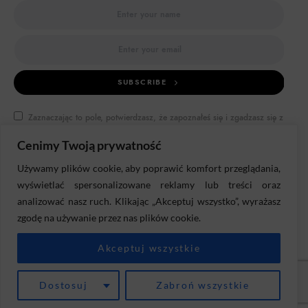
SUBSCRIBE
Zaznaczając to pole, potwierdzasz, że zapoznałeś się i zgadzasz się z
naszymi warunkami użytkowania dotyczącymi przechowywania danych
przesłanych za pośrednictwem tego formularza.
Cenimy Twoją prywatność
Używamy plików cookie, aby poprawić komfort przeglądania,
wyświetlać spersonalizowane reklamy lub treści oraz
analizować nasz ruch. Klikając „Akceptuj wszystko”, wyrażasz
zgodę na używanie przez nas plików cookie.
DOKTOR BIZNES
Akceptuj wszystkie
Dostosuj
Zabroń wszystkie
DORADZTWO
DIAGNOZA
RYSOWANKI
PUBLIKACJE