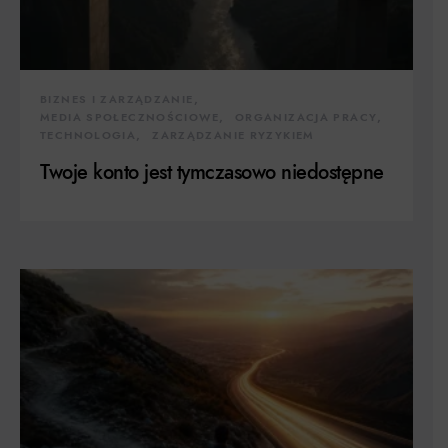
BIZNES I ZARZĄDZANIE
MEDIA SPOŁECZNOŚCIOWE
ORGANIZACJA PRACY
TECHNOLOGIA
ZARZĄDZANIE RYZYKIEM
Twoje konto jest tymczasowo niedostępne