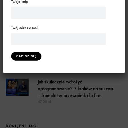
Twoje imię
Władca liczb. Jak panować nad finansami
Twojej firmy.
Twój adres e-mail
27,00
zł
Projektowanie sukcesu - Osobiste
opowieści o zarządzaniu projektami
Zakres cen: od 67,00 zł do 127,00 z
67,00
zł
–
127,00
zł
Jak skutecznie wdrożyć
oprogramowanie? 7 kroków do sukcesu
– kompletny przewodnik dla firm
47,00
zł
DOSTĘPNE TAGI