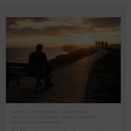
BIZNES I ZARZĄDZANIE
KOMUNIKACJA
PSYCHOLOGIA BIZNESU
ROZWÓJ OSOBISTY
ZARZĄDZANIE ZESPOŁEM