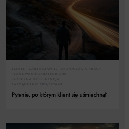
BIZNES I ZARZĄDZANIE
ORGANIZACJA PRACY
PLANOWANIE STRATEGICZNE
SZTUCZNA INTELIGENCJA
ZARZĄDZANIE PROJEKTAMI
Pytanie, po którym klient się uśmiechnął