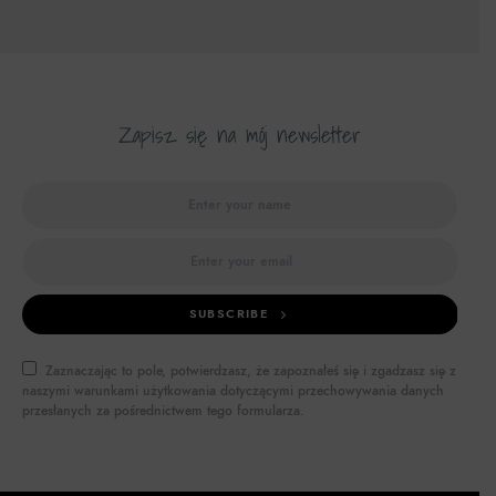
Zapisz się na mój newsletter
SUBSCRIBE
Zaznaczając to pole, potwierdzasz, że zapoznałeś się i zgadzasz się z
naszymi warunkami użytkowania dotyczącymi przechowywania danych
przesłanych za pośrednictwem tego formularza.