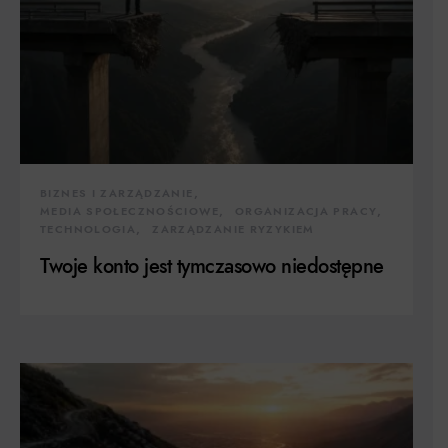
BIZNES I ZARZĄDZANIE
MEDIA SPOŁECZNOŚCIOWE
ORGANIZACJA PRACY
TECHNOLOGIA
ZARZĄDZANIE RYZYKIEM
Twoje konto jest tymczasowo niedostępne