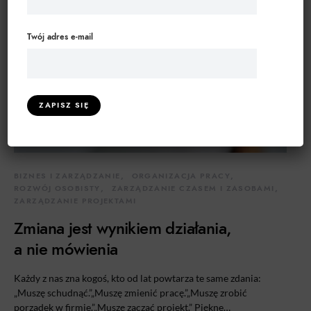
Twój adres e-mail
BIZNES I ZARZĄDZANIE
ORGANIZACJA PRACY
ROZWÓJ OSOBISTY
ZARZĄDZANIE CZASEM I ZASOBAMI
ZARZĄDZANIE PROJEKTAMI
Zmiana jest wynikiem działania,
a nie mówienia
Każdy z nas zna kogoś, kto od lat powtarza te same zdania:
„Muszę schudnąć.”„Muszę zmienić pracę.”„Muszę zrobić
porządek w firmie.”„Muszę zacząć projekt.” Piękne…