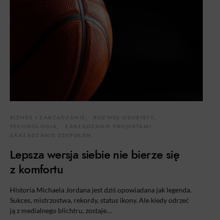
BIZNES I ZARZĄDZANIE
ROZWÓJ OSOBISTY
TECHNOLOGIA
ZARZĄDZANIE PROJEKTAMI
ZARZĄDZANIE ZESPOŁEM
Lepsza wersja siebie nie bierze się
z komfortu
Historia Michaela Jordana jest dziś opowiadana jak legenda.
Sukces, mistrzostwa, rekordy, status ikony. Ale kiedy odrzeć
ją z medialnego blichtru, zostaje…