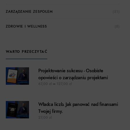
ZARZĄDZANIE ZESPOŁEM
(51)
ZDROWIE I WELLNESS
(8)
WARTO PRZECZYTAĆ
Projektowanie sukcesu - Osobiste
opowieści o zarządzaniu projektami
Zakres cen: od 67,00 zł do 127,00 z
67,00
zł
–
127,00
zł
Władca liczb. Jak panować nad finansami
Twojej firmy.
27,00
zł