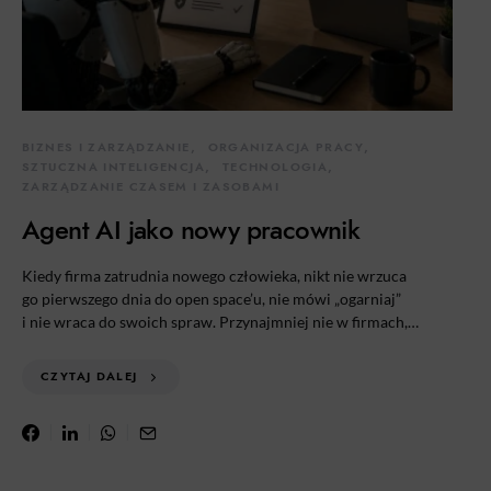
BIZNES I ZARZĄDZANIE
ORGANIZACJA PRACY
SZTUCZNA INTELIGENCJA
TECHNOLOGIA
ZARZĄDZANIE CZASEM I ZASOBAMI
Agent AI jako nowy pracownik
Kiedy firma zatrudnia nowego człowieka, nikt nie wrzuca
go pierwszego dnia do open space’u, nie mówi „ogarniaj”
i nie wraca do swoich spraw. Przynajmniej nie w firmach,…
CZYTAJ DALEJ