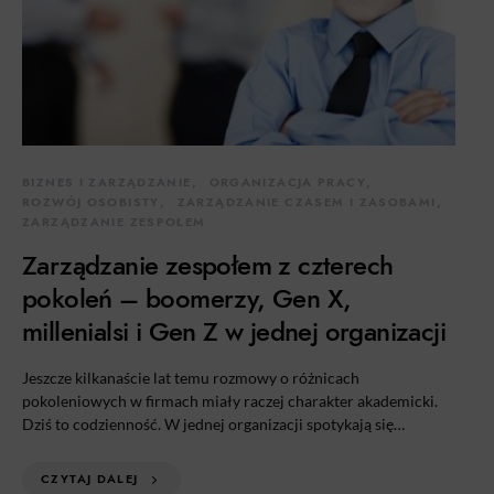
BIZNES I ZARZĄDZANIE
ORGANIZACJA PRACY
ROZWÓJ OSOBISTY
ZARZĄDZANIE CZASEM I ZASOBAMI
ZARZĄDZANIE ZESPOŁEM
Zarządzanie zespołem z czterech
pokoleń – boomerzy, Gen X,
millenialsi i Gen Z w jednej organizacji
Jeszcze kilkanaście lat temu rozmowy o różnicach
pokoleniowych w firmach miały raczej charakter akademicki.
Dziś to codzienność. W jednej organizacji spotykają się…
CZYTAJ DALEJ