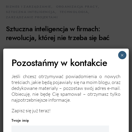
BIZNES I ZARZĄDZANIE
ORGANIZACJA PRACY
SZTUCZNA INTELIGENCJA
TECHNOLOGIA
ZARZĄDZANIE PROJEKTAMI
Sztuczna inteligencja w firmach:
rewolucja, której nie trzeba się bać
W jednej z ostatnich rozmów zostałem zapytany o to,
×
czy sztuczna inteligencja zabije firmy. Czy za kilka lat przetrwają
Pozostańmy w kontakcie
już tylko te biznesy, które wdrożyły AI,…
Jeśli chcesz otrzymywać powiadomienia o nowych
CZYTAJ DALEJ
treściach, jakie będą pojawiały się na moim blogu, oraz
dedykowane materiały – pozostaw swój adres e-mail.
Obiecuję, nie będę Cię spamował – otrzymasz tylko
najpotrzebniejsze informacje.
Zapisz się już teraz!
Twoje imię