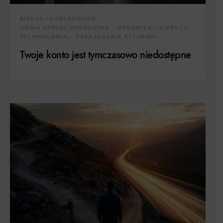
BIZNES I ZARZĄDZANIE
MEDIA SPOŁECZNOŚCIOWE
ORGANIZACJA PRACY
TECHNOLOGIA
ZARZĄDZANIE RYZYKIEM
Twoje konto jest tymczasowo niedostępne