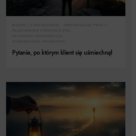
BIZNES I ZARZĄDZANIE
ORGANIZACJA PRACY
PLANOWANIE STRATEGICZNE
SZTUCZNA INTELIGENCJA
ZARZĄDZANIE PROJEKTAMI
Pytanie, po którym klient się uśmiechnął