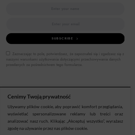
SUBSCRIBE
Zaznaczając to pole, potwierdzasz, że zapoznałeś się i zgadzasz się z
naszymi warunkami użytkowania dotyczącymi przechowywania danych
przesłanych za pośrednictwem tego formularza.
Cenimy Twoją prywatność
Używamy plików cookie, aby poprawić komfort przeglądania,
DOKTOR BIZNES
wyświetlać spersonalizowane reklamy lub treści oraz
analizować nasz ruch. Klikając „Akceptuj wszystko”, wyrażasz
zgodę na używanie przez nas plików cookie.
DORADZTWO
DIAGNOZA
RYSOWANKI
PUBLIKACJE