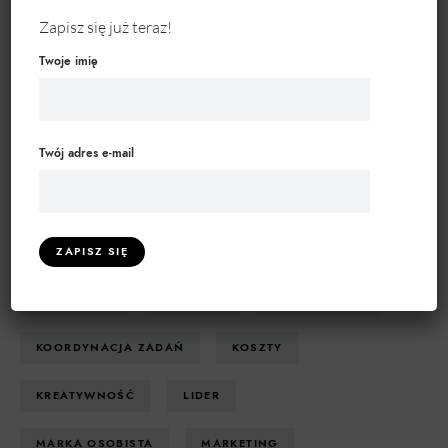
Zapisz się już teraz!
DOSTĘPNE TAGI
Twoje imię
AI
AUTOMATYZACJA
Twój adres e-mail
BEZPIECZEŃSTWO DANYCH
BIZNES
CRM
EFEKTYWNOŚĆ
EFEKTYWNOŚĆ OPERACYJNA
EMOCJE
INNOWACJE
INTERNET
KOMUNIKACJA
KOORDYNACJA ZADAŃ
KOSZTY
KREATYWNOŚĆ
LIDER
MARKA OSOBISTA
MARKETING