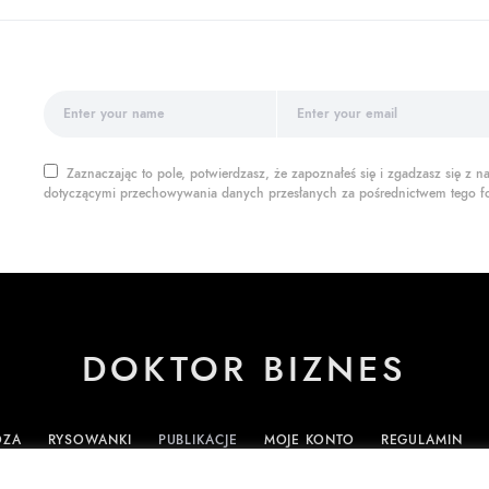
Zaznaczając to pole, potwierdzasz, że zapoznałeś się i zgadzasz się z
dotyczącymi przechowywania danych przesłanych za pośrednictwem tego f
DOKTOR BIZNES
OZA
RYSOWANKI
PUBLIKACJE
MOJE KONTO
REGULAMIN