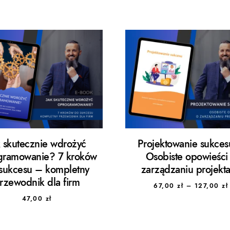
k skutecznie wdrożyć
Projektowanie sukce
gramowanie? 7 kroków
Osobiste opowieści
sukcesu – kompletny
zarządzaniu projekt
rzewodnik dla firm
67,00
zł
–
127,00
zł
47,00
zł