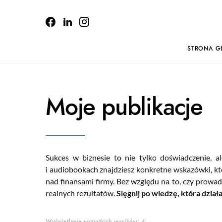
STRONA 
Moje publikacje
Sukces w biznesie to nie tylko doświadczenie, a
i audiobookach znajdziesz konkretne wskazówki, k
nad finansami firmy. Bez względu na to, czy prowadz
realnych rezultatów.
Sięgnij po wiedzę, która dział
Posortowane według najno
Wyświetlanie wszystkich wyników: 4