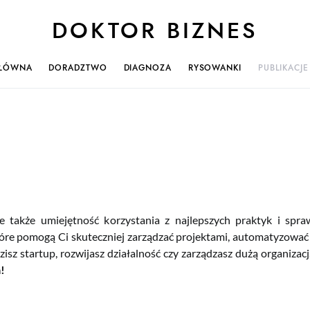
DOKTOR BIZNES
GŁÓWNA
DORADZTWO
DIAGNOZA
RYSOWANKI
PUBLIKACJE
le także umiejętność korzystania z najlepszych praktyk i spr
tóre pomogą Ci skuteczniej zarządzać projektami, automatyzow
isz startup, rozwijasz działalność czy zarządzasz dużą organizacj
a!
wszych