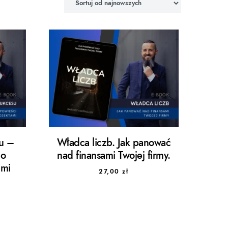
su –
Władca liczb. Jak panować
 o
nad finansami Twojej firmy.
ami
27,00
zł
Zakres cen: od 67,00 zł do 127,00 zł