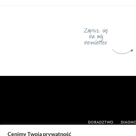
Zapisz się
na mój
newsletter
DORADZTWO
DIAGN
Cenimy Twoją prywatność