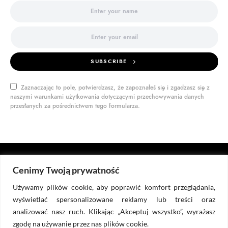
SUBSCRIBE
Zaznaczając to pole, potwierdzasz, że zapoznałeś się i zgadzasz się z
naszymi warunkami użytkowania dotyczącymi przechowywania danych
przesłanych za pośrednictwem tego formularza.
Cenimy Twoją prywatność
DOKTOR BIZNES
Używamy plików cookie, aby poprawić komfort przeglądania,
wyświetlać spersonalizowane reklamy lub treści oraz
analizować nasz ruch. Klikając „Akceptuj wszystko”, wyrażasz
DORADZTWO
DIAGNOZA
RYSOWANKI
PUBLIKACJE
zgodę na używanie przez nas plików cookie.