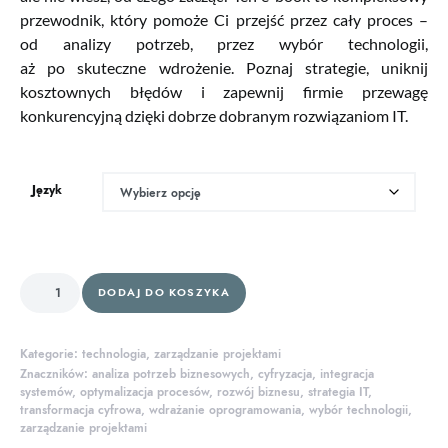
przewodnik, który pomoże Ci przejść przez cały proces –
od analizy potrzeb, przez wybór technologii,
aż po skuteczne wdrożenie. Poznaj strategie, uniknij
kosztownych błędów i zapewnij firmie przewagę
konkurencyjną dzięki dobrze dobranym rozwiązaniom IT.
Język
ilość Jak skutecznie wdrożyć oprogramowanie? 7 kroków do sukcesu – kompl
DODAJ DO KOSZYKA
Kategorie:
technologia
,
zarządzanie projektami
Znaczników:
analiza potrzeb biznesowych
,
cyfryzacja
,
integracja
systemów
,
optymalizacja procesów
,
rozwój biznesu
,
strategia IT
,
transformacja cyfrowa
,
wdrażanie oprogramowania
,
wybór technologii
,
zarządzanie projektami