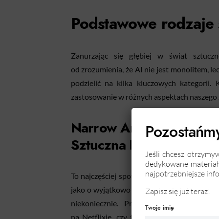
Podstawowe rodzaje s
Zanurzając się głębiej w świat sztuczn
od zrozumienia, że AI nie jest monolitem, 
podzielić na kilka kluczowych kategorii. 
zastosowanie w różnych aspektach naszego ż
Narrow Artificial Intell
Pozostańmy
Sztuczna Inteligencja
Jeśli chcesz otrzymy
dedykowane materiały
najpotrzebniejsze inf
To najczęściej spotykany rodzaj AI, specjal
jako o wyjątkowo zdolnym specjaliście, który
Zapisz się już teraz!
niekoniecznie. Przykładami mogą być s
Twoje imię
na Netflixie, czy też chatboty obsługując