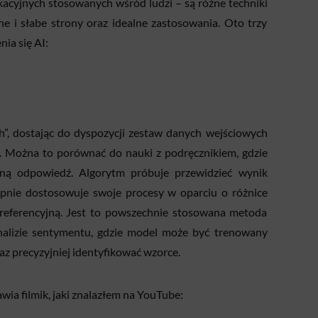
acyjnych stosowanych wśród ludzi – są różne techniki
ne i słabe strony oraz idealne zastosowania. Oto trzy
ia się AI:
ch”, dostając do dyspozycji zestaw danych wejściowych
 Można to porównać do nauki z podręcznikiem, gdzie
ną odpowiedź. Algorytm próbuje przewidzieć wynik
pnie dostosowuje swoje procesy w oparciu o różnice
referencyjną. Jest to powszechnie stosowana metoda
alizie sentymentu, gdzie model może być trenowany
z precyzyjniej identyfikować wzorce.
wia filmik, jaki znalazłem na YouTube: