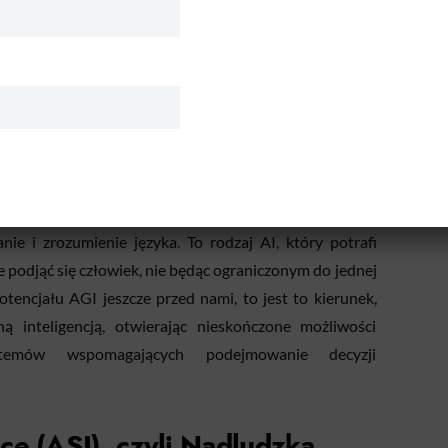
wać określone zadania – i robią to znakomicie,
h algorytmów.
igence (AGI), czyli Ogólna
ższa ludzką inteligencję w praktycznie każdym aspekcie,
ie i zrozumienie języka. To rodzaj AI, który potrafi
 podjąć się człowiek, nie będąc ograniczonym do jednej
potencjału AGI jeszcze przed nami, to jest to kierunek,
 inteligencją, otwierając nieskończone możliwości
temów wspomagających podejmowanie decyzji
nce (ASI), czyli Nadludzka