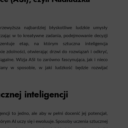
rzewyższa najbardziej błyskotliwe ludzkie umysły
czając w to kreatywne zadania, podejmowanie decyzji
ezentuje etap, na którym sztuczna inteligencja
kie zdolności, otwierając drzwi do rozwiązań i odkryć,
ągalne. Wizja ASI to zarówno fascynująca, jak i nieco
iany w sposobie, w jaki ludzkość będzie rozwijać
znej inteligencji
encji to jedno, ale aby w pełni docenić jej potencjał,
órym AI uczy się i ewoluuje. Sposoby uczenia sztucznej