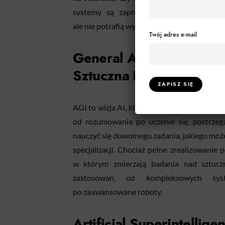
systemy są zaprogramowane, aby wykony
ale nie potrafią wykroczyć poza ramy swoic
Twój adres e-mail
General Artificial Intell
Sztuczna Inteligencja
AGI to wizja AI, która równa się lub przewy
od rozumowania po uczenie się, postrzegan
nauczyć się dowolnego zadania, jakiego może
specjalizacji. Chociaż pełne zrealizowanie 
w którym zmierzają badania nad sztuczną
zastosowań, od kompleksowych sys
po zaawansowane roboty.
Artificial Superintellige