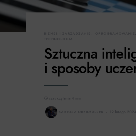
BIZNES I ZARZĄDZANIE
OPROGRAMOWANIE
TECHNOLOGIA
Sztuczna inteli
i sposoby ucze
czas czytania 4 min
BARTOSZ OBERMÜLLER
12 lutego 202