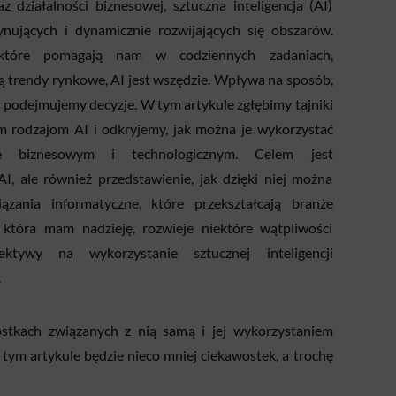
działalności biznesowej, sztuczna inteligencja (AI)
ynujących i dynamicznie rozwijających się obszarów.
które pomagają nam w codziennych zadaniach,
 trendy rynkowe, AI jest wszędzie. Wpływa na sposób,
t podejmujemy decyzje. W tym artykule zgłębimy tajniki
nym rodzajom AI i odkryjemy, jak można je wykorzystać
e biznesowym i technologicznym. Celem jest
AI, ale również przedstawienie, jak dzięki niej można
zania informatyczne, które przekształcają branże
 która mam nadzieję, rozwieje niektóre wątpliwości
ywy na wykorzystanie sztucznej inteligencji
.
wostkach związanych z nią samą i jej wykorzystaniem
 tym artykule będzie nieco mniej ciekawostek, a trochę