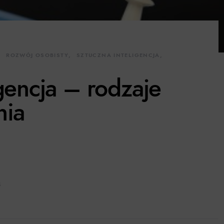
ROZWÓJ OSOBISTY
SZTUCZNA INTELIGENCJA
gencja – rodzaje
nia
4