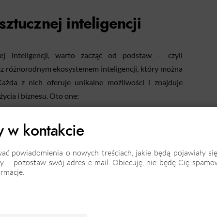
ztucznej inteligencji
ej inteligencji, warto zacząć od podstaw – czyli
lecz różnorodnym ekosystemem inteligencji, który można
Każda z nich oferuje unikalne możliwości i znajduje
ycia i biznesu. Oto one:
igence (NAI), czyli Wąska
 w kontakcie
wać powiadomienia o nowych treściach, jakie będą pojawiały si
 – pozostaw swój adres e-mail. Obiecuję, nie będę Cię spamo
ormacje.
izujący się w konkretnych zadaniach. Myśl o wąskiej AI
 doskonale radzi sobie w swojej niszy, ale poza nią już
ystemy rekomendacji, które sugerują, co obejrzeć
e klientów na stronach internetowych. Te inteligentne