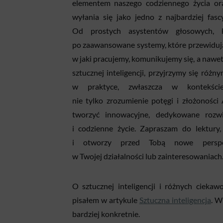
elementem naszego codziennego życia oraz 
wyłania się jako jedno z najbardziej fasc
Od prostych asystentów głosowych, 
po zaawansowane systemy, które przewidują
w jaki pracujemy, komunikujemy się, a nawe
sztucznej inteligencji, przyjrzymy się róż
w praktyce, zwłaszcza w kontekści
nie tylko zrozumienie potęgi i złożoności 
tworzyć innowacyjne, dedykowane rozwią
i codzienne życie. Zapraszam do lektury,
i otworzy przed Tobą nowe perspekt
w Twojej działalności lub zainteresowaniach
O sztucznej inteligencji i różnych cieka
pisałem w artykule
Sztuczna inteligencja
. W
bardziej konkretnie.