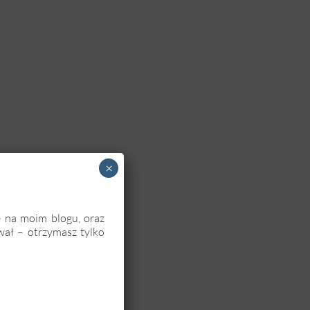
×
ę na moim blogu, oraz
wał – otrzymasz tylko