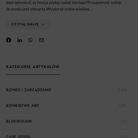
bezradnościCzy twoja szyba nadal istnieje?Przypomnij sobie,
że woda jest otwarta Wyobraź sobie wielkie…
CZYTAJ DALEJ
KATEGORIE ARTYKUŁÓW
BIZNES I ZARZĄDZANIE
(142)
BIZNESOWE ABC
(29)
BLOCKCHAIN
(7)
CASE STUDY
(12)