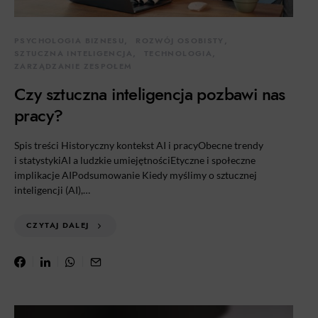
PSYCHOLOGIA BIZNESU
ROZWÓJ OSOBISTY
SZTUCZNA INTELIGENCJA
TECHNOLOGIA
ZARZĄDZANIE ZESPOŁEM
Czy sztuczna inteligencja pozbawi nas
pracy?
Spis treści Historyczny kontekst AI i pracyObecne trendy
i statystykiAI a ludzkie umiejętnościEtyczne i społeczne
implikacje AIPodsumowanie Kiedy myślimy o sztucznej
inteligencji (AI),…
CZYTAJ DALEJ