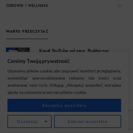
ZDROWIE I WELLNESS
(8)
WARTO PRZECZYTAĆ
Kanał YouTube od zera. Praktyczny
przewodnik dla Twojej firmy.
Cenimy Twoją prywatność
67,00
zł
Używamy plików cookie, aby poprawić komfort przeglądania,
wyświetlać spersonalizowane reklamy lub treści oraz
Władca liczb. Jak panować nad finansami
analizować nasz ruch. Klikając „Akceptuj wszystko”, wyrażasz
Twojej firmy.
zgodę na używanie przez nas plików cookie.
27,00
zł
Akceptuj wszystkie
Jak skutecznie wdrożyć
Dostosuj
Zabroń wszystkie
oprogramowanie? 7 kroków do sukcesu