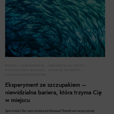
BIZNES I ZARZĄDZANIE
ORGANIZACJA PRACY
PSYCHOLOGIA BIZNESU
ROZWÓJ OSOBISTY
ZARZĄDZANIE RYZYKIEM
Eksperyment ze szczupakiem –
niewidzialna bariera, która trzyma Cię
w miejscu
Spis treści Ile razy można próbować?Syndrom wyuczonej