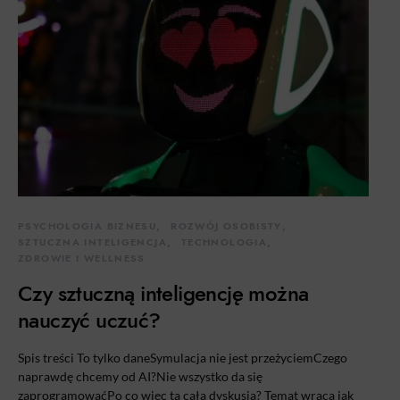
PSYCHOLOGIA BIZNESU
ROZWÓJ OSOBISTY
SZTUCZNA INTELIGENCJA
TECHNOLOGIA
ZDROWIE I WELLNESS
Czy sztuczną inteligencję można
nauczyć uczuć?
Spis treści To tylko daneSymulacja nie jest przeżyciemCzego
naprawdę chcemy od AI?Nie wszystko da się
zaprogramowaćPo co więc ta cała dyskusja? Temat wraca jak