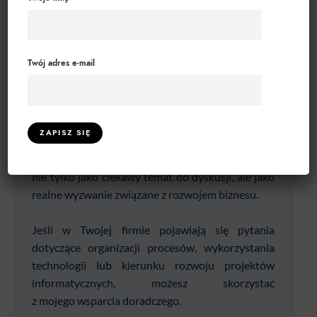
Jeśli ten temat jest bliski Twojej firmie...
Twój adres e-mail
Na blogu dzielę się obserwacjami z pracy
z przedsiębiorstwami oraz refleksjami
dotyczącymi technologii, zarządzania
i funkcjonowania organizacji. W wielu firmach
podobne zagadnienia pojawiają się jednak
nie tylko jako ciekawy temat do dyskusji, ale jako
realne wyzwanie związane z rozwojem biznesu.
Jeśli w Twojej firmie pojawiają się pytania
dotyczące organizacji procesów, wykorzystania
technologii lub kierunku rozwoju projektów
informatycznych, możesz skorzystać
z mojego wsparcia doradczego.