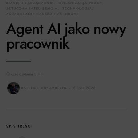
BIZNES I ZARZĄDZANIE
ORGANIZACJA PRACY
SZTUCZNA INTELIGENCJA
TECHNOLOGIA
ZARZĄDZANIE CZASEM I ZASOBAMI
Agent AI jako nowy
pracownik
czas czytania 5 min
BARTOSZ OBERMÜLLER
6 lipca 2026
SPIS TREŚCI