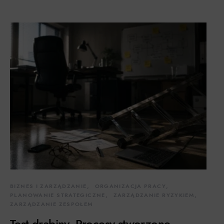
BIZNES I ZARZĄDZANIE
ORGANIZACJA PRACY
PLANOWANIE STRATEGICZNE
ZARZĄDZANIE RYZYKIEM
ZARZĄDZANIE ZESPOŁEM
Test drabiny. Procesy stworzone