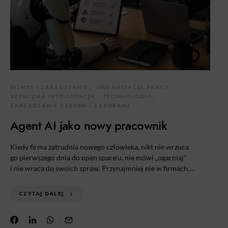
BIZNES I ZARZĄDZANIE
ORGANIZACJA PRACY
SZTUCZNA INTELIGENCJA
TECHNOLOGIA
ZARZĄDZANIE CZASEM I ZASOBAMI
Agent AI jako nowy pracownik
Kiedy firma zatrudnia nowego człowieka, nikt nie wrzuca
go pierwszego dnia do open space’u, nie mówi „ogarniaj”
i nie wraca do swoich spraw. Przynajmniej nie w firmach,…
CZYTAJ DALEJ