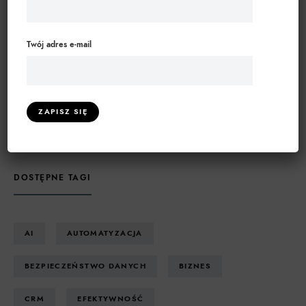
opowieści o zarządzaniu projektami
Zakres cen: od 67,00 zł do 127,00 z
67,00
zł
–
127,00
zł
Twój adres e-mail
Władca liczb. Jak panować nad finansami
Twojej firmy.
27,00
zł
DOSTĘPNE TAGI
AI
AUTOMATYZACJA
BEZPIECZEŃSTWO DANYCH
BIZNES
CRM
EFEKTYWNOŚĆ