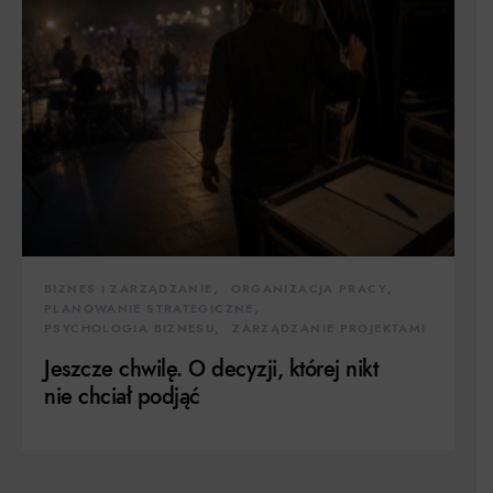
BIZNES I ZARZĄDZANIE
ORGANIZACJA PRACY
PLANOWANIE STRATEGICZNE
PSYCHOLOGIA BIZNESU
ZARZĄDZANIE PROJEKTAMI
Jeszcze chwilę. O decyzji, której nikt
nie chciał podjąć