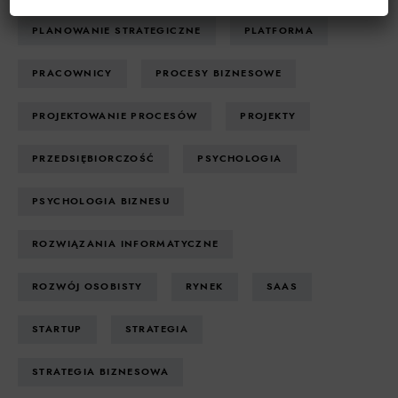
PLANOWANIE STRATEGICZNE
PLATFORMA
PRACOWNICY
PROCESY BIZNESOWE
PROJEKTOWANIE PROCESÓW
PROJEKTY
PRZEDSIĘBIORCZOŚĆ
PSYCHOLOGIA
PSYCHOLOGIA BIZNESU
ROZWIĄZANIA INFORMATYCZNE
ROZWÓJ OSOBISTY
RYNEK
SAAS
STARTUP
STRATEGIA
STRATEGIA BIZNESOWA