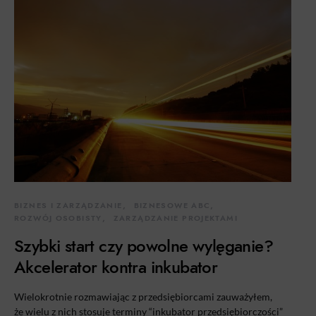
BIZNES I ZARZĄDZANIE
BIZNESOWE ABC
ROZWÓJ OSOBISTY
ZARZĄDZANIE PROJEKTAMI
Szybki start czy powolne wylęganie?
Akcelerator kontra inkubator
Wielokrotnie rozmawiając z przedsiębiorcami zauważyłem,
że wielu z nich stosuje terminy “inkubator przedsiębiorczości”