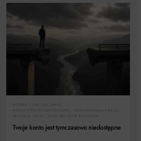
BIZNES I ZARZĄDZANIE
MEDIA SPOŁECZNOŚCIOWE
ORGANIZACJA PRACY
TECHNOLOGIA
ZARZĄDZANIE RYZYKIEM
Twoje konto jest tymczasowo niedostępne