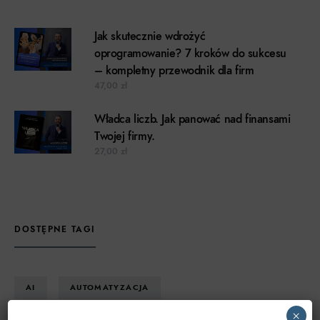
Jak skutecznie wdrożyć
oprogramowanie? 7 kroków do sukcesu
– kompletny przewodnik dla firm
47,00
zł
Władca liczb. Jak panować nad finansami
Twojej firmy.
27,00
zł
DOSTĘPNE TAGI
AI
AUTOMATYZACJA
×