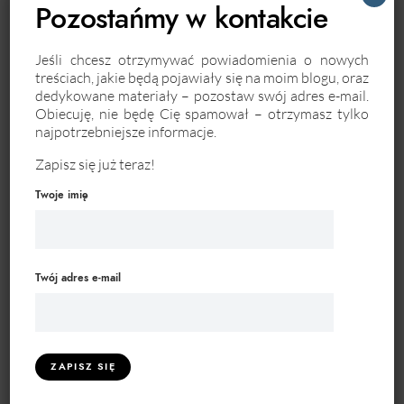
BEZPIECZEŃSTWO DANYCH
BIZNES
Pozostańmy w kontakcie
CRM
EFEKTYWNOŚĆ
Jeśli chcesz otrzymywać powiadomienia o nowych
treściach, jakie będą pojawiały się na moim blogu, oraz
EFEKTYWNOŚĆ OPERACYJNA
EMOCJE
dedykowane materiały – pozostaw swój adres e-mail.
Obiecuję, nie będę Cię spamował – otrzymasz tylko
najpotrzebniejsze informacje.
INNOWACJE
INTERNET
KOMUNIKACJA
Zapisz się już teraz!
KOORDYNACJA ZADAŃ
KOSZTY
Twoje imię
KREATYWNOŚĆ
LIDER
MARKA OSOBISTA
MARKETING
Twój adres e-mail
MOTYWACJA
OPROGRAMOWANIE
OPTYMALIZACJA PROCESÓW
PLANOWANIE PROJEKTU