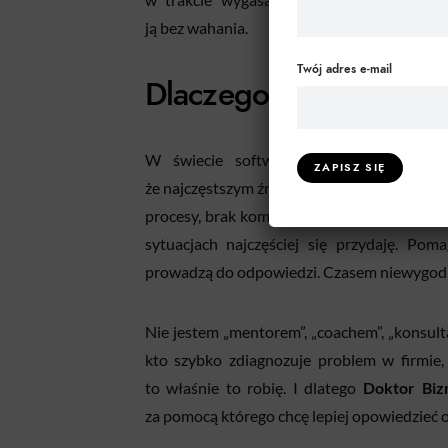
ją bez wahania.
Twój adres e-mail
Dlaczego w ogóle to r
W świecie software’u, procesów, automa
że najczęstszym źródłem problemów w firmie ni
procesy, brak komunikacji, niedopasowane z
sytuacjach najczęściej się przydaję. Po
prowadzą do odpowiedzi. Czasem niewygodn
Nie jestem „mentorem”, „coachem”, „konsulta
kto szybko zdiagnozuje problem w firmie, 
to właśnie to robię. I dlatego
Doktor Biz
za pomocą którego chcę lepiej opowiedzieć o 