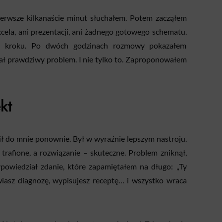
ierwsze kilkanaście minut słuchałem. Potem zacząłem
cela, ani prezentacji, ani żadnego gotowego schematu.
o kroku. Po dwóch godzinach rozmowy pokazałem
ał prawdziwy problem. I nie tylko to. Zaproponowałem
kt
ił do mnie ponownie. Był w wyraźnie lepszym nastroju.
trafione, a rozwiązanie – skuteczne. Problem zniknął,
powiedział zdanie, które zapamiętałem na długo: „Ty
awiasz diagnozę, wypisujesz receptę… i wszystko wraca