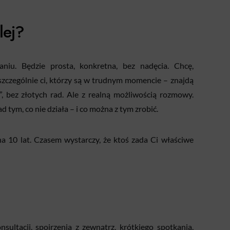
lej?
aniu. Będzie prosta, konkretna, bez nadęcia. Chcę,
 szczególnie ci, którzy są w trudnym momencie – znajdą
, bez złotych rad. Ale z realną możliwością rozmowy.
 tym, co nie działa – i co można z tym zrobić.
 na 10 lat. Czasem wystarczy, że ktoś zada Ci właściwe
nsultacji, spojrzenia z zewnątrz, krótkiego spotkania,