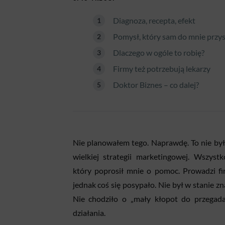
Diagnoza, recepta, efekt
Pomysł, który sam do mnie przy
Dlaczego w ogóle to robię?
Firmy też potrzebują lekarzy
Doktor Biznes – co dalej?
Nie planowałem tego. Naprawdę. To nie by
wielkiej strategii marketingowej. Wszys
który poprosił mnie o pomoc. Prowadzi fi
jednak coś się posypało. Nie był w stanie zna
Nie chodziło o „mały kłopot do przegadan
działania.