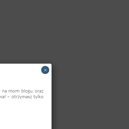
×
ę na moim blogu, oraz
wał – otrzymasz tylko