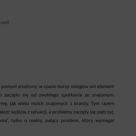
szedł
ł pomysł zrodzony w czasie burzy mózgów ani element
tko zaczęło się od zwykłego spotkania ze znajomym,
rmę, jak wielu moich znajomych z branży. Tym razem
leźć wyjścia z sytuacji, a problemy zaczęły się piętrzyć.
ia”, tylko o realny, palący problem, który wymagał