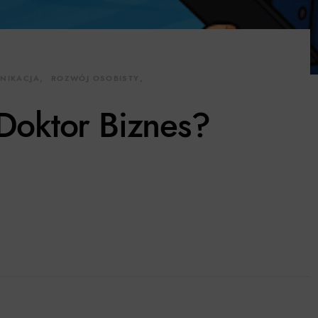
NIKACJA
ROZWÓJ OSOBISTY
 Doktor Biznes?