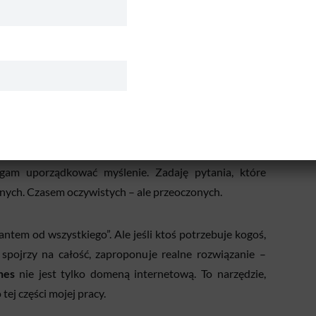
obię?
tyzacji i sztucznej inteligencji łatwo zapomnieć,
e jest brak technologii. To raczej złe decyzje, niejasne
espoły, błędne założenia finansowe. I właśnie w takich
magam uporządkować myślenie. Zadaję pytania, które
ych. Czasem oczywistych – ale przeoczonych.
ntem od wszystkiego”. Ale jeśli ktoś potrzebuje kogoś,
spojrzy na całość, zaproponuje realne rozwiązanie –
nes
nie jest tylko domeną internetową. To narzędzie,
tej części mojej pracy.