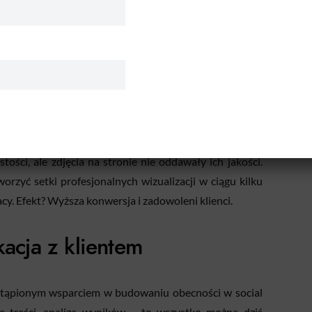
dsuwać pomysły na dynamiczne ujęcia, a nawet tworzyć
za to, że firma może tworzyć profesjonalne materiały
a dużego zespołu grafików czy montażystów.
ił sklep internetowy. Jego problem polegał na tym,
ości, ale zdjęcia na stronie nie oddawały ich jakości.
orzyć setki profesjonalnych wizualizacji w ciągu kilku
acy. Efekt? Wyższa konwersja i zadowoleni klienci.
acja z klientem
astąpionym wsparciem w budowaniu obecności w social
 treści, analiza wyników – to wszystko można dziś