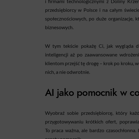
i firmami technologicznymi z Doliny Krzem
przedsiębiorcy w Polsce i na całym świeci
społecznościowych, po duże organizacje, 
biznesowych.
W tym tekście pokażę Ci, jak wygląda d
inteligencji aż po zaawansowane wdrożen
klientom przejść tę drogę – krok po kroku, 
nich, a nie odwrotnie.
AI jako pomocnik w co
Wyobraź sobie przedsiębiorcę, który każ
przygotowywaniu krótkich ofert, poprawia
To praca ważna, ale bardzo czasochłonna. 
prosty pomocnik.