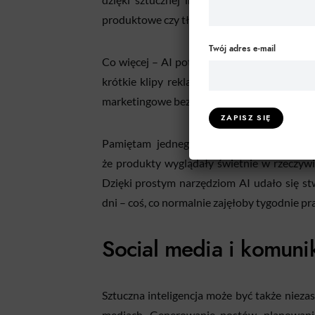
produktowe czy tło do prezentacji.
Twój adres e-mail
Co więcej – AI potrafi edytować wideo, po
krótkie klipy reklamowe. W praktyce oznac
marketingowe bez konieczności zatrudniani
Pamiętam jednego klienta, który prowadz
że produkty wyglądały świetnie w rzeczywist
Dzięki prostym narzędziom AI udało się stw
dni – coś, co normalnie zajęłoby tygodnie pr
Social media i komunik
Sztuczna inteligencja może być także niez
mediach. Generowanie postów, planowanie