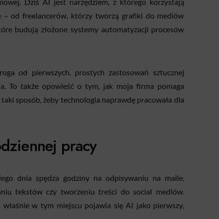
owej. Dziś AI jest narzędziem, z którego korzystają
e – od freelancerów, którzy tworzą grafiki do mediów
które budują złożone systemy automatyzacji procesów
roga od pierwszych, prostych zastosowań sztucznej
ia. To także opowieść o tym, jak moja firma pomaga
w taki sposób, żeby technologia naprawdę pracowała dla
dziennej pracy
dego dnia spędza godziny na odpisywaniu na maile,
niu tekstów czy tworzeniu treści do social mediów.
I właśnie w tym miejscu pojawia się AI jako pierwszy,