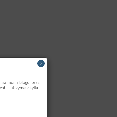
×
ę na moim blogu, oraz
wał – otrzymasz tylko