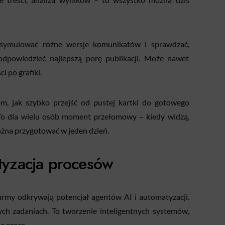
e symulować różne wersje komunikatów i sprawdzać,
odpowiedzieć najlepszą porę publikacji. Może nawet
 po grafiki.
m, jak szybko przejść od pustej kartki do gotowego
 To dla wielu osób moment przełomowy – kiedy widzą,
ożna przygotować w jeden dzień.
atyzacja procesów
firmy odkrywają potencjał agentów AI i automatyzacji.
zych zadaniach. To tworzenie inteligentnych systemów,
ą pracę.