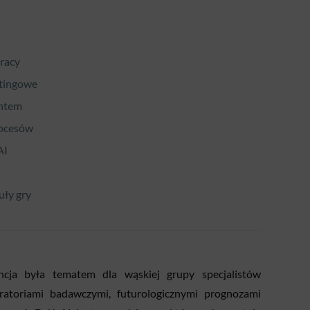
racy
etingowe
entem
rocesów
AI
uły gry
encja była tematem dla wąskiej grupy specjalistów
oratoriami badawczymi, futurologicznymi prognozami