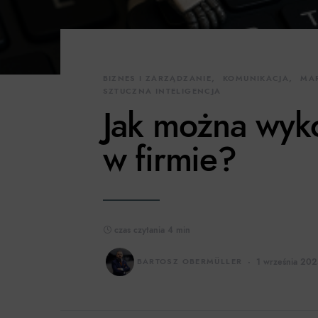
BIZNES I ZARZĄDZANIE
KOMUNIKACJA
MA
SZTUCZNA INTELIGENCJA
Jak można wyko
w firmie?
czas czytania 4 min
BARTOSZ OBERMÜLLER
1 września 20