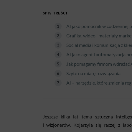
SPIS TREŚCI
AI jako pomocnik w codziennej p
Grafika, wideo i materiały mark
Social media i komunikacja z kli
AI jako agent i automatyzacja p
Jak pomagamy firmom wdrażać 
Szyte na miarę rozwiązania
AI – narzędzie, które zmienia reg
Jeszcze kilka lat temu sztuczna intelig
i wizjonerów. Kojarzyła się raczej z lab