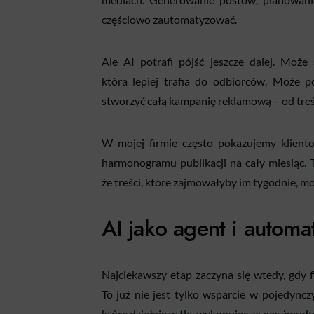
częściowo zautomatyzować.
Ale AI potrafi pójść jeszcze dalej. Moż
która lepiej trafia do odbiorców. Może p
stworzyć całą kampanię reklamową – od treści
W mojej firmie często pokazujemy kliento
harmonogramu publikacji na cały miesiąc.
że treści, które zajmowałyby im tygodnie, m
AI jako agent i autom
Najciekawszy etap zaczyna się wtedy, gdy 
To już nie jest tylko wsparcie w pojedync
które działają w tle, wykonując za nas żmudn