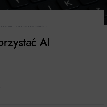
RKETING
OPROGRAMOWANIE
rzystać AI
25