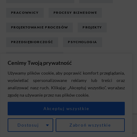
PRACOWNICY
PROCESY BIZNESOWE
PROJEKTOWANIE PROCESÓW
PROJEKTY
PRZEDSIĘBIORCZOŚĆ
PSYCHOLOGIA
PSYCHOLOGIA BIZNESU
Cenimy Twoją prywatność
ROZWIĄZANIA INFORMATYCZNE
Używamy plików cookie, aby poprawić komfort przeglądania,
wyświetlać spersonalizowane reklamy lub treści oraz
ROZWÓJ OSOBISTY
RYNEK
SAAS
analizować nasz ruch. Klikając „Akceptuj wszystko”, wyrażasz
zgodę na używanie przez nas plików cookie.
STARTUP
STRATEGIA
Akceptuj wszystkie
STRATEGIA BIZNESOWA
Dostosuj
Zabroń wszystkie
SZTUCZNA INTELIGENCJA
TECHNOLOGIA