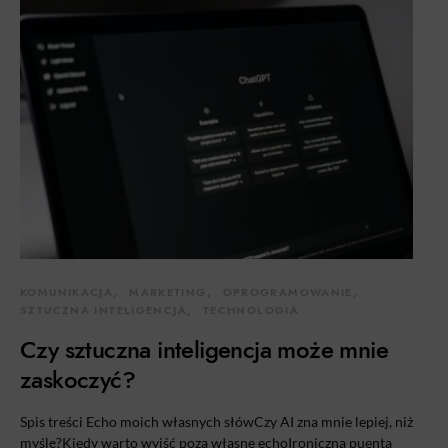
KOMUNIKACJA
MARKETING
OPROGRAMOWANIE
SZTUCZNA INTELIGENCJA
TECHNOLOGIA
Czy sztuczna inteligencja może mnie
zaskoczyć?
Spis treści Echo moich własnych słówCzy AI zna mnie lepiej, niż
myślę?Kiedy warto wyjść poza własne echoIroniczna puenta