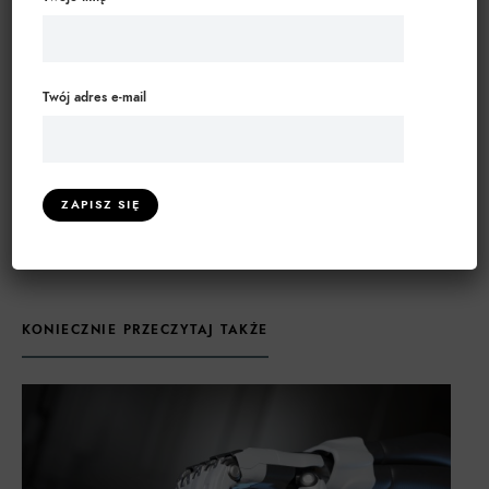
ponad 20 lat zajmuję się analizą procesów
biznesowych i projektowaniem systemów
informatycznych wspierających zarządzanie firmą.
Pomagam przedsiębiorstwom uporządkować
Twój adres e-mail
sposób działania i wdrażać technologie, które
realnie wspierają rozwój biznesu.
ZOBACZ KOMENTARZE (0)
KONIECZNIE PRZECZYTAJ TAKŻE