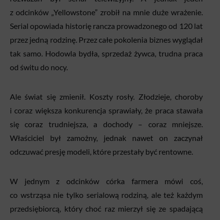
z odcinków „Yellowstone” zrobił na mnie duże wrażenie.
Serial opowiada historię rancza prowadzonego od 120 lat
przez jedną rodzinę. Przez całe pokolenia biznes wyglądał
tak samo. Hodowla bydła, sprzedaż żywca, trudna praca
od świtu do nocy.
Ale świat się zmienił. Koszty rosły. Złodzieje, choroby
i coraz większa konkurencja sprawiały, że praca stawała
się coraz trudniejsza, a dochody – coraz mniejsze.
Właściciel był zamożny, jednak nawet on zaczynał
odczuwać presję modeli, które przestały być rentowne.
W jednym z odcinków córka farmera mówi coś,
co wstrząsa nie tylko serialową rodziną, ale też każdym
przedsiębiorcą, który choć raz mierzył się ze spadającą