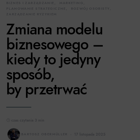
BIZNES I ZARZĄDZANIE
MARKETING
PLANOWANIE STRATEGICZNE
ROZWÓJ OSOBISTY
ZARZĄDZANIE RYZYKIEM
Zmiana modelu
biznesowego –
kiedy to jedyny
sposób,
by przetrwać
czas czytania 3 min
BARTOSZ OBERMÜLLER
17 listopada 2025