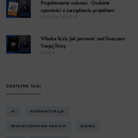
Projektowanie sukcesu - Osobiste
opowieści o zarządzaniu projektami
Zakres cen: od 67,00 zł do 127,00 z
67,00
zł
–
127,00
zł
Władca liczb. Jak panować nad finansami
Twojej firmy.
27,00
zł
DOSTĘPNE TAGI
AI
AUTOMATYZACJA
BEZPIECZEŃSTWO DANYCH
BIZNES