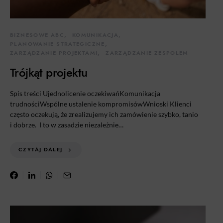
BIZNESOWE ABC
KOMUNIKACJA
PLANOWANIE STRATEGICZNE
ZARZĄDZANIE PROJEKTAMI
ZARZĄDZANIE ZESPOŁEM
Trójkąt projektu
Spis treści Ujednolicenie oczekiwańKomunikacja
trudnościWspólne ustalenie kompromisówWnioski Klienci
często oczekują, że zrealizujemy ich zamówienie szybko, tanio
i dobrze. I to w zasadzie niezależnie…
CZYTAJ DALEJ