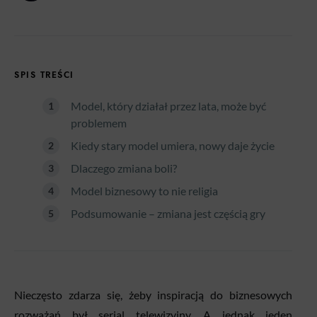
SPIS TREŚCI
Model, który działał przez lata, może być
problemem
Kiedy stary model umiera, nowy daje życie
Dlaczego zmiana boli?
Model biznesowy to nie religia
Podsumowanie – zmiana jest częścią gry
Nieczęsto zdarza się, żeby inspiracją do biznesowych
rozważań był serial telewizyjny. A jednak jeden