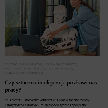
PSYCHOLOGIA BIZNESU
ROZWÓJ OSOBISTY
SZTUCZNA INTELIGENCJA
TECHNOLOGIA
ZARZĄDZANIE ZESPOŁEM
Czy sztuczna inteligencja pozbawi nas
pracy?
Spis treści Historyczny kontekst AI i pracyObecne trendy
i statystykiAI a ludzkie umiejętnościEtyczne i społeczne