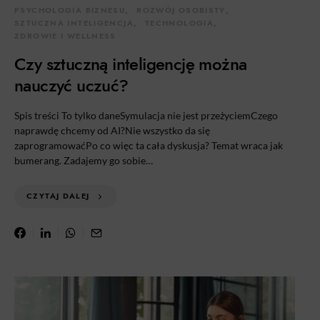
PSYCHOLOGIA BIZNESU
ROZWÓJ OSOBISTY
SZTUCZNA INTELIGENCJA
TECHNOLOGIA
ZDROWIE I WELLNESS
Czy sztuczną inteligencję można
nauczyć uczuć?
Spis treści To tylko daneSymulacja nie jest przeżyciemCzego
naprawdę chcemy od AI?Nie wszystko da się
zaprogramowaćPo co więc ta cała dyskusja? Temat wraca jak
bumerang. Zadajemy go sobie…
CZYTAJ DALEJ