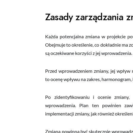
Zasady zarządzania z
Twój adres e-mail
Każda potencjalna zmiana w projekcie powi
Obejmuje to określenie, co dokładnie ma zost
są oczekiwane korzyści z jej wprowadzenia.
Przed wprowadzeniem zmiany, jej wpływ na
to ocenę wpływu na zakres, harmonogram, bud
Po zidentyfikowaniu i ocenie zmiany, 
wprowadzenia. Plan ten powinien zawie
implementacji zmiany, jak również określenie
Zmiana powinna być skutecznie wprowadzon