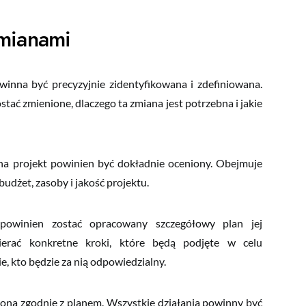
mianami
nna być precyzyjnie zidentyfikowana i zdefiniowana.
ać zmienione, dlaczego ta zmiana jest potrzebna i jakie
 projekt powinien być dokładnie oceniony. Obejmuje
żet, zasoby i jakość projektu.
powinien zostać opracowany szczegółowy plan jej
rać konkretne kroki, które będą podjęte w celu
, kto będzie za nią odpowiedzialny.
a zgodnie z planem. Wszystkie działania powinny być