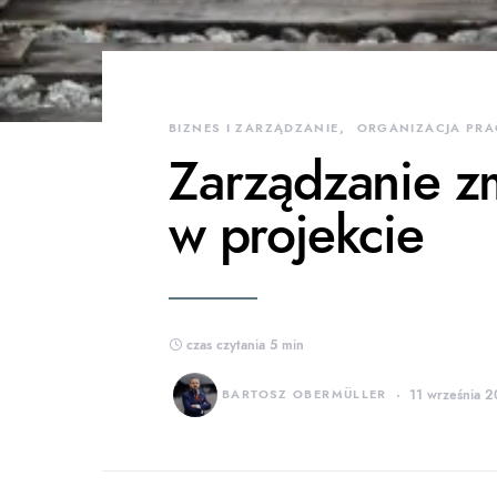
BIZNES I ZARZĄDZANIE
ORGANIZACJA PRAC
Zarządzanie z
w projekcie
czas czytania 5 min
BARTOSZ OBERMÜLLER
11 września 20