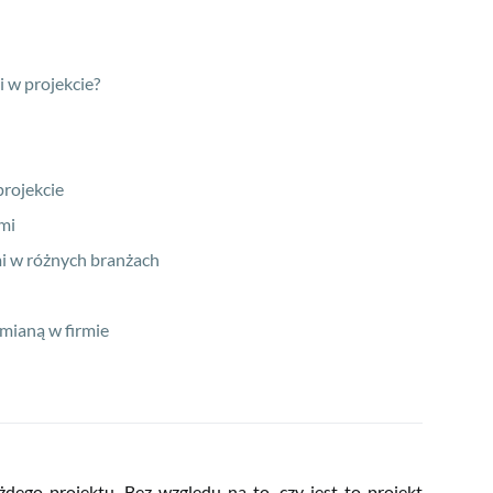
w projekcie?
rojekcie
i
 w różnych branżach
ianą w firmie
go projektu. Bez względu na to, czy jest to projekt