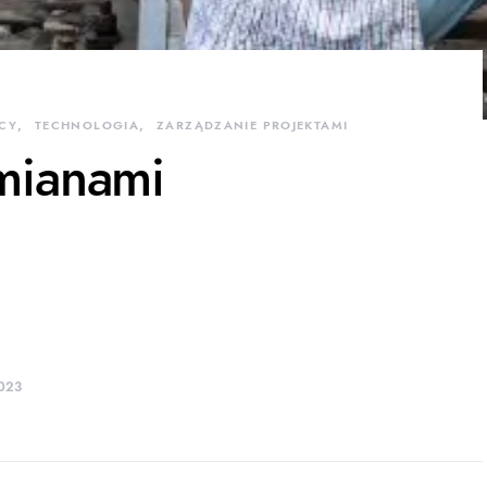
Y
TECHNOLOGIA
ZARZĄDZANIE PROJEKTAMI
mianami
23