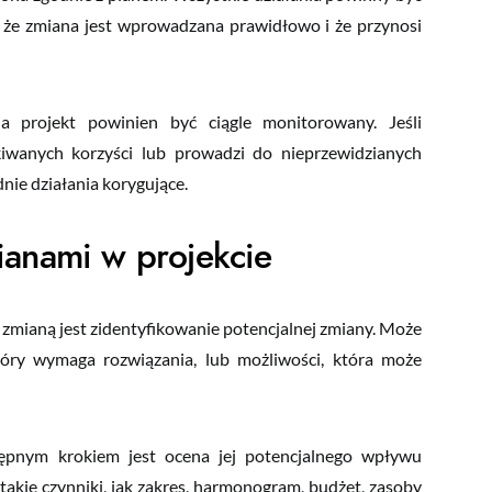
że zmiana jest wprowadzana prawidłowo i że przynosi
projekt powinien być ciągle monitorowany. Jeśli
wanych korzyści lub prowadzi do nieprzewidzianych
e działania korygujące.
anami w projekcie
mianą jest zidentyfikowanie potencjalnej zmiany. Może
óry wymaga rozwiązania, lub możliwości, która może
ępnym krokiem jest ocena jej potencjalnego wpływu
akie czynniki, jak zakres, harmonogram, budżet, zasoby