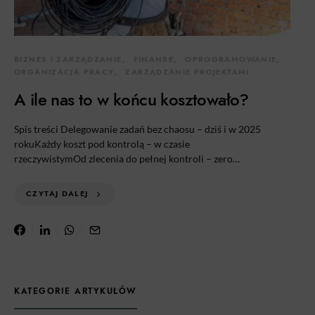
BIZNES I ZARZĄDZANIE
FINANSE
OPROGRAMOWANIE
ORGANIZACJA PRACY
ZARZĄDZANIE PROJEKTAMI
A ile nas to w końcu kosztowało?
Spis treści Delegowanie zadań bez chaosu – dziś i w 2025
rokuKażdy koszt pod kontrolą – w czasie
rzeczywistymOd zlecenia do pełnej kontroli – zero…
CZYTAJ DALEJ
KATEGORIE ARTYKUŁÓW