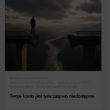
BIZNES I ZARZĄDZANIE
MEDIA SPOŁECZNOŚCIOWE
ORGANIZACJA PRACY
TECHNOLOGIA
ZARZĄDZANIE RYZYKIEM
Twoje konto jest tymczasowo niedostępne