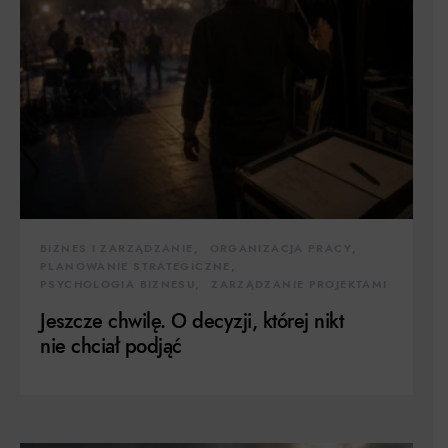
BIZNES I ZARZĄDZANIE
ORGANIZACJA PRACY
PLANOWANIE STRATEGICZNE
PSYCHOLOGIA BIZNESU
ZARZĄDZANIE PROJEKTAMI
Jeszcze chwilę. O decyzji, której nikt
nie chciał podjąć