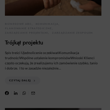
BIZNESOWE ABC
KOMUNIKACJA
PLANOWANIE STRATEGICZNE
ZARZĄDZANIE PROJEKTAMI
ZARZĄDZANIE ZESPOŁEM
Trójkąt projektu
Spis treści Ujednolicenie oczekiwańKomunikacja
trudnościWspólne ustalenie kompromisówWnioski Klienci
często oczekują, że zrealizujemy ich zamówienie szybko, tanio
i dobrze. I to w zasadzie niezależnie…
CZYTAJ DALEJ