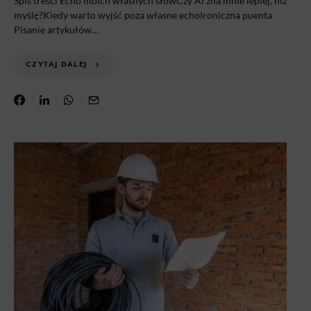
Spis treści Echo moich własnych słówCzy AI zna mnie lepiej, niż
myślę?Kiedy warto wyjść poza własne echoIroniczna puenta
Pisanie artykułów…
CZYTAJ DALEJ