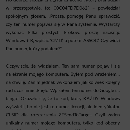
w przestępstwie, to: 00C04FD7D062” – powiedział
spokojnym głosem. „Proszę, pomogę Panu sprawdzić,
czy ten numer pojawia się w Pana systemie. Wystarczy
wykonać kilka prostych kroków: proszę nacisnąć
Windows + R, wpisać 'CMD’, a potem 'ASSOC’. Czy widzi
Pan numer, który podałem?”
Oczywiście, że widziałem. Ten sam numer pojawił się
na ekranie mojego komputera. Byłem pod wrażeniem…
na chwilę. Zanim jednak wykonałem jakikolwiek kolejny
ruch, coś mnie tknęło. Wpisałem ten numer do Google i…
bingo! Okazało się, że to kod, który KAŻDY Windows
wyświetli, bo nie jest to numer licencji, ale identyfikator
CLSID dla rozszerzenia ZFSendToTarget. Czyli żaden
unikalny numer mojego komputera, tylko kod obecny