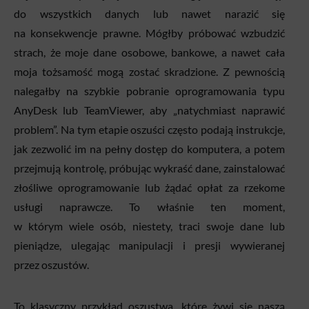
do wszystkich danych lub nawet narazić się
na konsekwencje prawne. Mógłby próbować wzbudzić
strach, że moje dane osobowe, bankowe, a nawet cała
moja tożsamość mogą zostać skradzione. Z pewnością
nalegałby na szybkie pobranie oprogramowania typu
AnyDesk lub TeamViewer, aby „natychmiast naprawić
problem”. Na tym etapie oszuści często podają instrukcje,
jak zezwolić im na pełny dostęp do komputera, a potem
przejmują kontrolę, próbując wykraść dane, zainstalować
złośliwe oprogramowanie lub żądać opłat za rzekome
usługi naprawcze. To właśnie ten moment,
w którym wiele osób, niestety, traci swoje dane lub
pieniądze, ulegając manipulacji i presji wywieranej
przez oszustów.
To klasyczny przykład oszustwa, które żywi się naszą