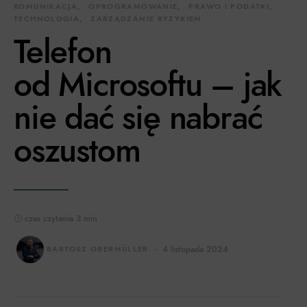
KOMUNIKACJA
OPROGRAMOWANIE
PRAWO I PODATKI
TECHNOLOGIA
ZARZĄDZANIE RYZYKIEM
Telefon
od Microsoftu – jak
nie dać się nabrać
oszustom
czas czytania 3 min
BARTOSZ OBERMÜLLER
4 listopada 2024