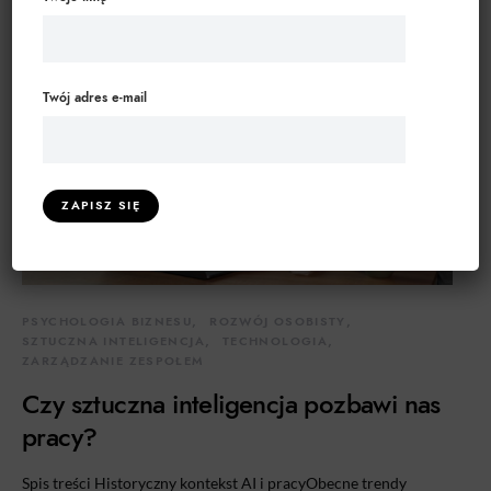
Twój adres e-mail
PSYCHOLOGIA BIZNESU
ROZWÓJ OSOBISTY
SZTUCZNA INTELIGENCJA
TECHNOLOGIA
ZARZĄDZANIE ZESPOŁEM
Czy sztuczna inteligencja pozbawi nas
pracy?
Spis treści Historyczny kontekst AI i pracyObecne trendy