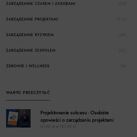
ZARZĄDZANIE CZASEM I ZASOBAMI
(33)
ZARZĄDZANIE PROJEKTAMI
(111)
ZARZĄDZANIE RYZYKIEM
(39)
ZARZĄDZANIE ZESPOŁEM
(51)
ZDROWIE I WELLNESS
(8)
WARTO PRZECZYTAĆ
Projektowanie sukcesu - Osobiste
opowieści o zarządzaniu projektami
Zakres cen: od 67,00 zł do 127,00 z
67,00
zł
–
127,00
zł