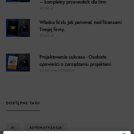
– kompletny przewodnik dla firm
47,00
zł
Władca liczb. Jak panować nad finansami
Twojej firmy.
27,00
zł
Projektowanie sukcesu - Osobiste
opowieści o zarządzaniu projektami
Zakres cen: od 67,00 zł do 127,00 z
67,00
zł
–
127,00
zł
DOSTĘPNE TAGI
AI
AUTOMATYZACJA