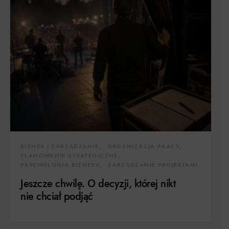
BIZNES I ZARZĄDZANIE
ORGANIZACJA PRACY
PLANOWANIE STRATEGICZNE
PSYCHOLOGIA BIZNESU
ZARZĄDZANIE PROJEKTAMI
Jeszcze chwilę. O decyzji, której nikt
nie chciał podjąć