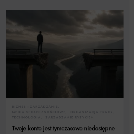
BIZNES I ZARZĄDZANIE
MEDIA SPOŁECZNOŚCIOWE
ORGANIZACJA PRACY
TECHNOLOGIA
ZARZĄDZANIE RYZYKIEM
Twoje konto jest tymczasowo niedostępne