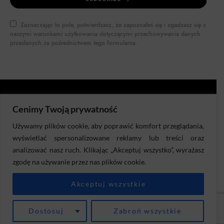
Zaznaczając to pole, potwierdzasz, że zapoznałeś się i zgadzasz się z
naszymi warunkami użytkowania dotyczącymi przechowywania danych
przesłanych za pośrednictwem tego formularza.
Cenimy Twoją prywatność
DOKTOR BIZNES
Używamy plików cookie, aby poprawić komfort przeglądania,
wyświetlać spersonalizowane reklamy lub treści oraz
analizować nasz ruch. Klikając „Akceptuj wszystko”, wyrażasz
DORADZTWO
DIAGNOZA
RYSOWANKI
PUBLIKACJE
zgodę na używanie przez nas plików cookie.
MOJE KONTO
REGULAMIN
POLITYKA PRYWATNOŚCI
Akceptuj wszystkie
Dostosuj
Zabroń wszystkie