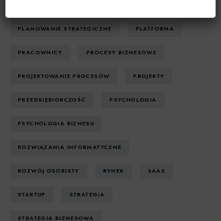
PLANOWANIE PROJEKTU
PLANOWANIE STRATEGICZNE
PLATFORMA
PRACOWNICY
PROCESY BIZNESOWE
PROJEKTOWANIE PROCESÓW
PROJEKTY
PRZEDSIĘBIORCZOŚĆ
PSYCHOLOGIA
PSYCHOLOGIA BIZNESU
ROZWIĄZANIA INFORMATYCZNE
ROZWÓJ OSOBISTY
RYNEK
SAAS
STARTUP
STRATEGIA
STRATEGIA BIZNESOWA