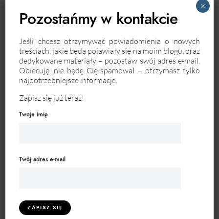
×
Pozostańmy w kontakcie
BEZPIECZEŃSTWO DANYCH
BIZNES
CRM
EFEKTYWNOŚĆ
Jeśli chcesz otrzymywać powiadomienia o nowych
treściach, jakie będą pojawiały się na moim blogu, oraz
dedykowane materiały – pozostaw swój adres e-mail.
EFEKTYWNOŚĆ OPERACYJNA
EMOCJE
Obiecuję, nie będę Cię spamował – otrzymasz tylko
najpotrzebniejsze informacje.
INNOWACJE
INTERNET
KOMUNIKACJA
Zapisz się już teraz!
KOORDYNACJA ZADAŃ
KOSZTY
Twoje imię
KREATYWNOŚĆ
LIDER
MARKA OSOBISTA
MARKETING
Twój adres e-mail
MOTYWACJA
OPROGRAMOWANIE
OPTYMALIZACJA PROCESÓW