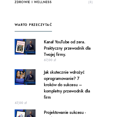
ZDROWIE I WELLNESS
(8)
WARTO PRZECZYTAĆ
Kanał YouTube od zera.
Praktyczny przewodnik dla
Twojej firmy.
67,00
zł
Jak skutecznie wdrożyć
oprogramowanie? 7
kroków do sukcesu –
kompletny przewodnik dla
firm
47,00
zł
Projektowanie sukcesu -