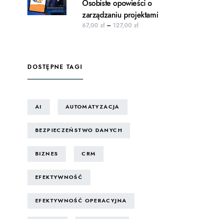
Osobiste opowieści o
zarządzaniu projektami
Zakres cen: od 67,00 zł do 127
67,00
zł
–
127,00
zł
DOSTĘPNE TAGI
AI
AUTOMATYZACJA
BEZPIECZEŃSTWO DANYCH
BIZNES
CRM
ę na moim blogu, oraz
wał – otrzymasz tylko
EFEKTYWNOŚĆ
EFEKTYWNOŚĆ OPERACYJNA