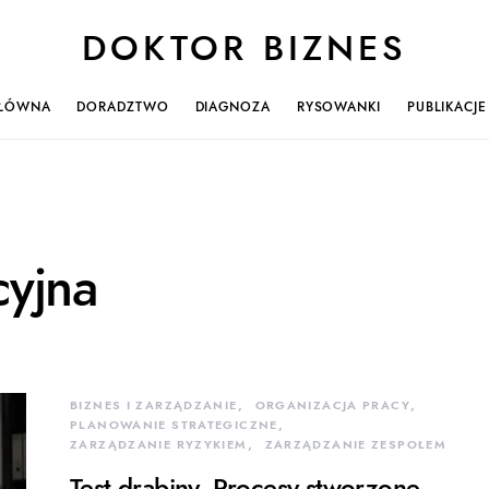
DOKTOR BIZNES
ŁÓWNA
DORADZTWO
DIAGNOZA
RYSOWANKI
PUBLIKACJE
yjna
BIZNES I ZARZĄDZANIE
ORGANIZACJA PRACY
PLANOWANIE STRATEGICZNE
ZARZĄDZANIE RYZYKIEM
ZARZĄDZANIE ZESPOŁEM
Test drabiny. Procesy stworzone