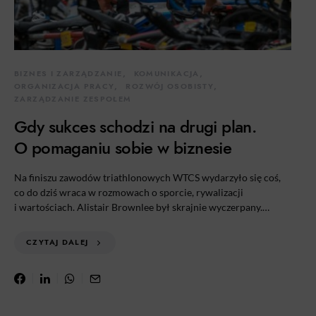
BIZNES I ZARZĄDZANIE
KOMUNIKACJA
ORGANIZACJA PRACY
ROZWÓJ OSOBISTY
ZARZĄDZANIE ZESPOŁEM
Gdy sukces schodzi na drugi plan.
O pomaganiu sobie w biznesie
Na finiszu zawodów triathlonowych WTCS wydarzyło się coś,
co do dziś wraca w rozmowach o sporcie, rywalizacji
i wartościach. Alistair Brownlee był skrajnie wyczerpany.…
CZYTAJ DALEJ