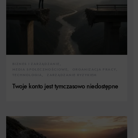
BIZNES I ZARZĄDZANIE
MEDIA SPOŁECZNOŚCIOWE
ORGANIZACJA PRACY
TECHNOLOGIA
ZARZĄDZANIE RYZYKIEM
Twoje konto jest tymczasowo niedostępne