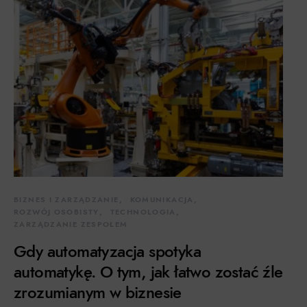
BIZNES I ZARZĄDZANIE
KOMUNIKACJA
ROZWÓJ OSOBISTY
TECHNOLOGIA
ZARZĄDZANIE ZESPOŁEM
Gdy automatyzacja spotyka
automatykę. O tym, jak łatwo zostać źle
zrozumianym w biznesie