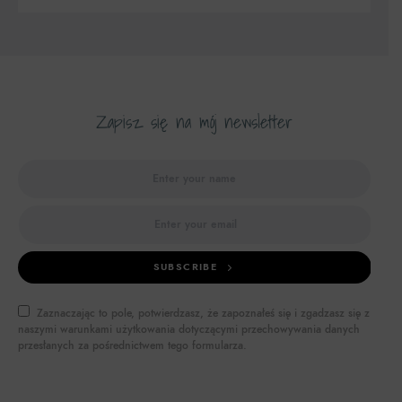
Zapisz się na mój newsletter
SUBSCRIBE
Zaznaczając to pole, potwierdzasz, że zapoznałeś się i zgadzasz się z
naszymi warunkami użytkowania dotyczącymi przechowywania danych
przesłanych za pośrednictwem tego formularza.