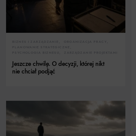
BIZNES I ZARZĄDZANIE
ORGANIZACJA PRACY
PLANOWANIE STRATEGICZNE
PSYCHOLOGIA BIZNESU
ZARZĄDZANIE PROJEKTAMI
Jeszcze chwilę. O decyzji, której nikt
nie chciał podjąć