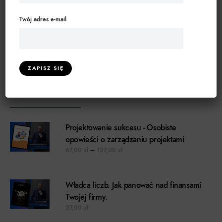
ZARZĄDZANIE RYZYKIEM
(39)
Twój adres e-mail
ZARZĄDZANIE ZESPOŁEM
(51)
ZDROWIE I WELLNESS
(8)
WARTO PRZECZYTAĆ
Projektowanie sukcesu - Osobiste
opowieści o zarządzaniu projektami
Zakres cen: od 67,00 zł do 127,00 z
67,00
zł
–
127,00
zł
Władca liczb. Jak panować nad finansami
Twojej firmy.
27,00
zł