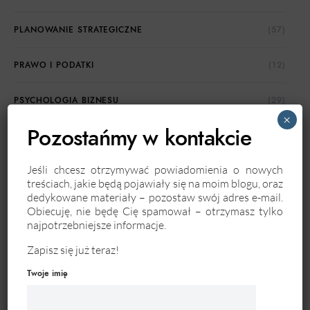
PLANOWANIE STRATEGICZNE
(57)
PRAWO I PODATKI
(12)
PSYCHOLOGIA BIZNESU
(29)
×
Pozostańmy w kontakcie
ROZWÓJ OSOBISTY
(87)
Jeśli chcesz otrzymywać powiadomienia o nowych
SZTUCZNA INTELIGENCJA
(22)
treściach, jakie będą pojawiały się na moim blogu, oraz
dedykowane materiały – pozostaw swój adres e-mail.
TECHNOLOGIA
(92)
Obiecuję, nie będę Cię spamował – otrzymasz tylko
najpotrzebniejsze informacje.
ZARZĄDZANIE CZASEM I ZASOBAMI
(33)
Zapisz się już teraz!
Twoje imię
ZARZĄDZANIE PROJEKTAMI
(111)