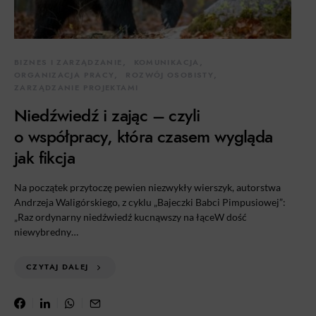
BIZNES I ZARZĄDZANIE
KOMUNIKACJA
ORGANIZACJA PRACY
ROZWÓJ OSOBISTY
ZARZĄDZANIE PROJEKTAMI
Niedźwiedź i zając – czyli
o współpracy, która czasem wygląda
jak fikcja
Na początek przytoczę pewien niezwykły wierszyk, autorstwa
Andrzeja Waligórskiego, z cyklu „Bajeczki Babci Pimpusiowej”:
„Raz ordynarny niedźwiedź kucnąwszy na łąceW dość
niewybredny…
CZYTAJ DALEJ