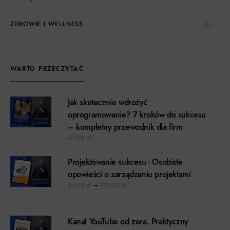
ZDROWIE I WELLNESS
(8)
WARTO PRZECZYTAĆ
Jak skutecznie wdrożyć
oprogramowanie? 7 kroków do sukcesu
– kompletny przewodnik dla firm
47,00
zł
Projektowanie sukcesu - Osobiste
opowieści o zarządzaniu projektami
Zakres cen: od 67,00 zł do 127,00 z
67,00
zł
–
127,00
zł
Kanał YouTube od zera. Praktyczny