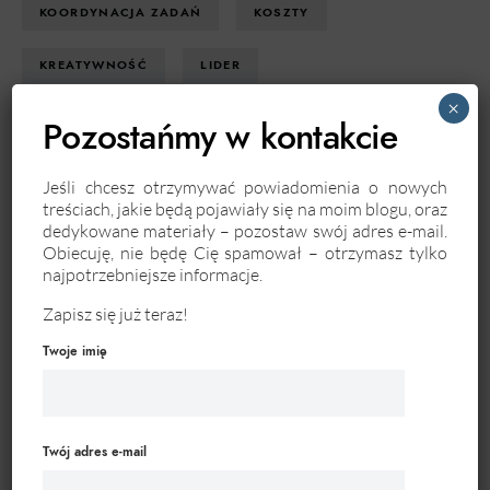
KOORDYNACJA ZADAŃ
KOSZTY
KREATYWNOŚĆ
LIDER
×
Pozostańmy w kontakcie
MARKA OSOBISTA
MARKETING
MOTYWACJA
OPROGRAMOWANIE
Jeśli chcesz otrzymywać powiadomienia o nowych
treściach, jakie będą pojawiały się na moim blogu, oraz
dedykowane materiały – pozostaw swój adres e-mail.
OPTYMALIZACJA PROCESÓW
Obiecuję, nie będę Cię spamował – otrzymasz tylko
najpotrzebniejsze informacje.
PLANOWANIE PROJEKTU
Zapisz się już teraz!
PLANOWANIE STRATEGICZNE
PLATFORMA
Twoje imię
PRACOWNICY
PROCESY BIZNESOWE
PROJEKTOWANIE PROCESÓW
PROJEKTY
Twój adres e-mail
PRZEDSIĘBIORCZOŚĆ
PSYCHOLOGIA