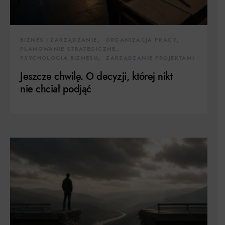
BIZNES I ZARZĄDZANIE
ORGANIZACJA PRACY
PLANOWANIE STRATEGICZNE
PSYCHOLOGIA BIZNESU
ZARZĄDZANIE PROJEKTAMI
Jeszcze chwilę. O decyzji, której nikt
nie chciał podjąć