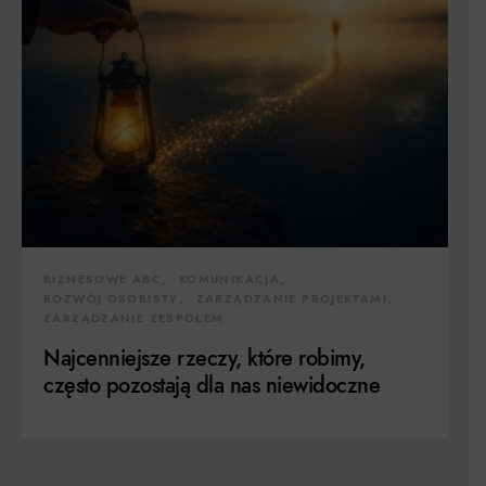
BIZNESOWE ABC
KOMUNIKACJA
ROZWÓJ OSOBISTY
ZARZĄDZANIE PROJEKTAMI
ZARZĄDZANIE ZESPOŁEM
Najcenniejsze rzeczy, które robimy,
często pozostają dla nas niewidoczne