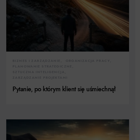
BIZNES I ZARZĄDZANIE
ORGANIZACJA PRACY
PLANOWANIE STRATEGICZNE
SZTUCZNA INTELIGENCJA
ZARZĄDZANIE PROJEKTAMI
Pytanie, po którym klient się uśmiechnął