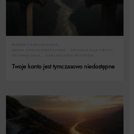
BIZNES I ZARZĄDZANIE
MEDIA SPOŁECZNOŚCIOWE
ORGANIZACJA PRACY
TECHNOLOGIA
ZARZĄDZANIE RYZYKIEM
Twoje konto jest tymczasowo niedostępne