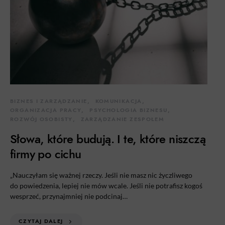
BIZNES I ZARZĄDZANIE
KOMUNIKACJA
ORGANIZACJA PRACY
PSYCHOLOGIA BIZNESU
ROZWÓJ OSOBISTY
ZARZĄDZANIE ZESPOŁEM
Słowa, które budują. I te, które niszczą
firmy po cichu
„Nauczyłam się ważnej rzeczy. Jeśli nie masz nic życzliwego
do powiedzenia, lepiej nie mów wcale. Jeśli nie potrafisz kogoś
wesprzeć, przynajmniej nie podcinaj…
CZYTAJ DALEJ