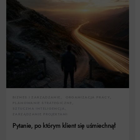
BIZNES I ZARZĄDZANIE
ORGANIZACJA PRACY
PLANOWANIE STRATEGICZNE
SZTUCZNA INTELIGENCJA
ZARZĄDZANIE PROJEKTAMI
Pytanie, po którym klient się uśmiechnął