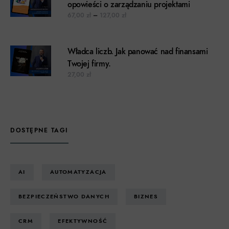
opowieści o zarządzaniu projektami
Zakres cen: od 67,00 zł do 127,00 z
67,00
zł
–
127,00
zł
Władca liczb. Jak panować nad finansami
Twojej firmy.
27,00
zł
DOSTĘPNE TAGI
AI
AUTOMATYZACJA
BEZPIECZEŃSTWO DANYCH
BIZNES
CRM
EFEKTYWNOŚĆ