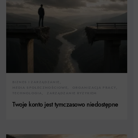
BIZNES I ZARZĄDZANIE
MEDIA SPOŁECZNOŚCIOWE
ORGANIZACJA PRACY
TECHNOLOGIA
ZARZĄDZANIE RYZYKIEM
Twoje konto jest tymczasowo niedostępne