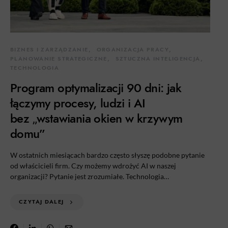
BIZNES I ZARZĄDZANIE
ORGANIZACJA PRACY
PLANOWANIE STRATEGICZNE
SZTUCZNA INTELIGENCJA
TECHNOLOGIA
Program optymalizacji 90 dni: jak
łączymy procesy, ludzi i AI
bez „wstawiania okien w krzywym
domu”
W ostatnich miesiącach bardzo często słyszę podobne pytanie
od właścicieli firm. Czy możemy wdrożyć AI w naszej
organizacji? Pytanie jest zrozumiałe. Technologia…
CZYTAJ DALEJ