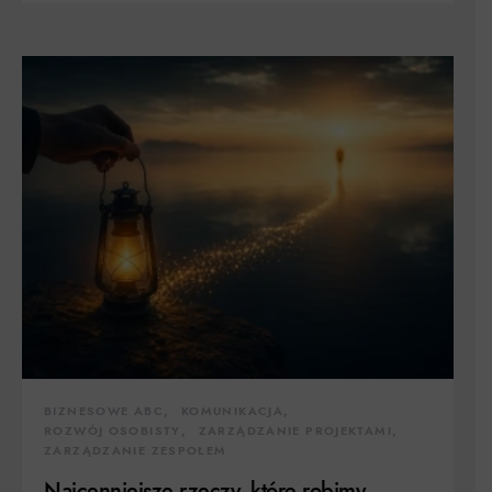
BIZNESOWE ABC
KOMUNIKACJA
ROZWÓJ OSOBISTY
ZARZĄDZANIE PROJEKTAMI
ZARZĄDZANIE ZESPOŁEM
Najcenniejsze rzeczy, które robimy,