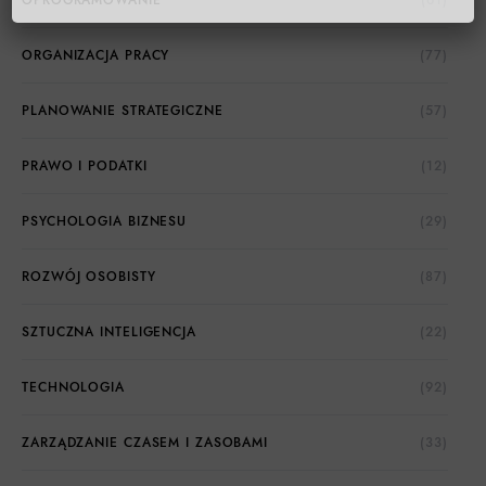
OPROGRAMOWANIE
(61)
ORGANIZACJA PRACY
(77)
PLANOWANIE STRATEGICZNE
(57)
PRAWO I PODATKI
(12)
PSYCHOLOGIA BIZNESU
(29)
ROZWÓJ OSOBISTY
(87)
SZTUCZNA INTELIGENCJA
(22)
TECHNOLOGIA
(92)
ZARZĄDZANIE CZASEM I ZASOBAMI
(33)