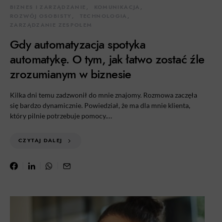
BIZNES I ZARZĄDZANIE
KOMUNIKACJA
ROZWÓJ OSOBISTY
TECHNOLOGIA
ZARZĄDZANIE ZESPOŁEM
Gdy automatyzacja spotyka
automatykę. O tym, jak łatwo zostać źle
zrozumianym w biznesie
Kilka dni temu zadzwonił do mnie znajomy. Rozmowa zaczęła
się bardzo dynamicznie. Powiedział, że ma dla mnie klienta,
który pilnie potrzebuje pomocy.…
CZYTAJ DALEJ