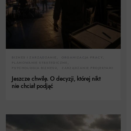
BIZNES I ZARZĄDZANIE
ORGANIZACJA PRACY
PLANOWANIE STRATEGICZNE
PSYCHOLOGIA BIZNESU
ZARZĄDZANIE PROJEKTAMI
Jeszcze chwilę. O decyzji, której nikt
nie chciał podjąć