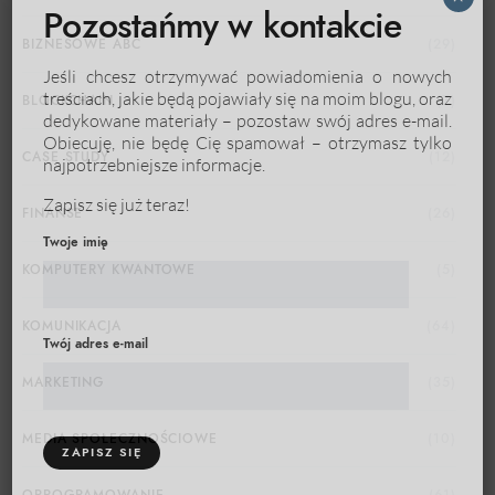
Pozostańmy w kontakcie
BIZNESOWE ABC
(29)
Jeśli chcesz otrzymywać powiadomienia o nowych
treściach, jakie będą pojawiały się na moim blogu, oraz
BLOCKCHAIN
(7)
dedykowane materiały – pozostaw swój adres e-mail.
Obiecuję, nie będę Cię spamował – otrzymasz tylko
najpotrzebniejsze informacje.
CASE STUDY
(12)
Zapisz się już teraz!
FINANSE
(26)
Twoje imię
KOMPUTERY KWANTOWE
(5)
KOMUNIKACJA
(64)
Twój adres e-mail
MARKETING
(35)
MEDIA SPOŁECZNOŚCIOWE
(10)