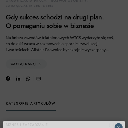
ORGANIZACJA PRACY
ROZWÓJ OSOBISTY
ZARZĄDZANIE ZESPOŁEM
Gdy sukces schodzi na drugi plan.
O pomaganiu sobie w biznesie
Na finiszu zawodów triathlonowych WTCS wydarzyło się coś,
co do dziś wraca w rozmowach o sporcie, rywalizacji
i wartościach. Alistair Brownlee był skrajnie wyczerpany.…
CZYTAJ DALEJ
KATEGORIE ARTYKUŁÓW
×
BIZNES I ZARZĄDZANIE
(141)