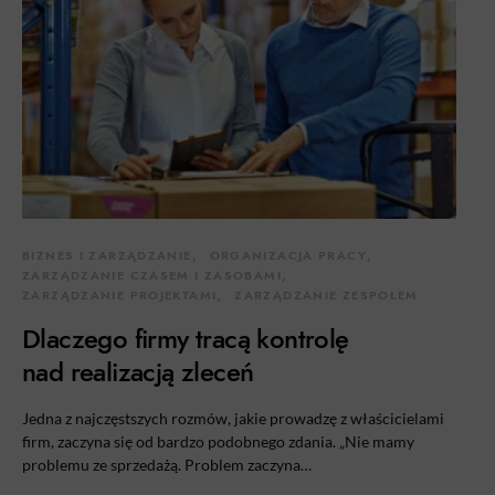
BIZNES I ZARZĄDZANIE
ORGANIZACJA PRACY
ZARZĄDZANIE CZASEM I ZASOBAMI
ZARZĄDZANIE PROJEKTAMI
ZARZĄDZANIE ZESPOŁEM
Dlaczego firmy tracą kontrolę
nad realizacją zleceń
Jedna z najczęstszych rozmów, jakie prowadzę z właścicielami
firm, zaczyna się od bardzo podobnego zdania. „Nie mamy
problemu ze sprzedażą. Problem zaczyna…