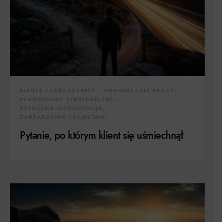
BIZNES I ZARZĄDZANIE
ORGANIZACJA PRACY
PLANOWANIE STRATEGICZNE
SZTUCZNA INTELIGENCJA
ZARZĄDZANIE PROJEKTAMI
Pytanie, po którym klient się uśmiechnął