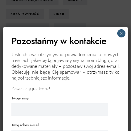
KREATYWNOŚĆ
LIDER
MARKA OSOBISTA
MARKETING
×
Pozostańmy w kontakcie
MOTYWACJA
OPROGRAMOWANIE
Jeśli chcesz otrzymywać powiadomienia o nowych
OPTYMALIZACJA PROCESÓW
treściach, jakie będą pojawiały się na moim blogu, oraz
dedykowane materiały – pozostaw swój adres e-mail.
PLANOWANIE PROJEKTU
Obiecuję, nie będę Cię spamował – otrzymasz tylko
najpotrzebniejsze informacje.
PLANOWANIE STRATEGICZNE
PLATFORMA
Zapisz się już teraz!
PRACOWNICY
Twoje imię
PROCESY BIZNESOWE
PROJEKTOWANIE PROCESÓW
PROJEKTY
Twój adres e-mail
PRZEDSIĘBIORCZOŚĆ
PSYCHOLOGIA