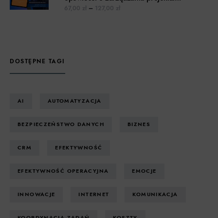
Zakres cen: od 67,00 zł do 127,00 z
67,00
zł
–
127,00
zł
DOSTĘPNE TAGI
AI
AUTOMATYZACJA
BEZPIECZEŃSTWO DANYCH
BIZNES
CRM
EFEKTYWNOŚĆ
EFEKTYWNOŚĆ OPERACYJNA
EMOCJE
INNOWACJE
INTERNET
KOMUNIKACJA
KOORDYNACJA ZADAŃ
KOSZTY