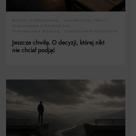
BIZNES I ZARZĄDZANIE
ORGANIZACJA PRACY
PLANOWANIE STRATEGICZNE
PSYCHOLOGIA BIZNESU
ZARZĄDZANIE PROJEKTAMI
Jeszcze chwilę. O decyzji, której nikt
nie chciał podjąć