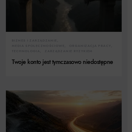
BIZNES I ZARZĄDZANIE
MEDIA SPOŁECZNOŚCIOWE
ORGANIZACJA PRACY
TECHNOLOGIA
ZARZĄDZANIE RYZYKIEM
Twoje konto jest tymczasowo niedostępne