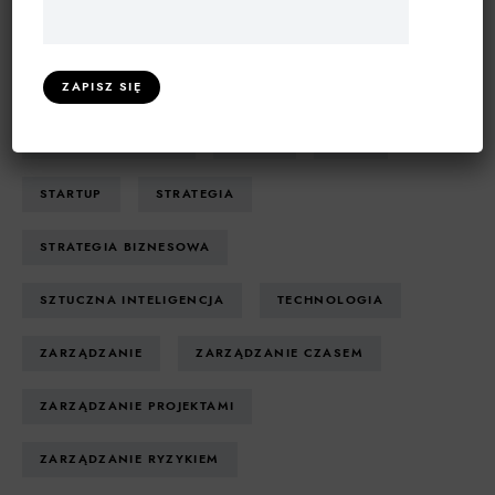
PSYCHOLOGIA BIZNESU
ROZWIĄZANIA INFORMATYCZNE
ROZWÓJ OSOBISTY
RYNEK
SAAS
STARTUP
STRATEGIA
STRATEGIA BIZNESOWA
SZTUCZNA INTELIGENCJA
TECHNOLOGIA
ZARZĄDZANIE
ZARZĄDZANIE CZASEM
ZARZĄDZANIE PROJEKTAMI
ZARZĄDZANIE RYZYKIEM