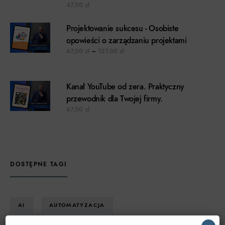
47,00
zł
Projektowanie sukcesu - Osobiste
opowieści o zarządzaniu projektami
Zakres cen: od 67,00 zł do 127,00 z
67,00
zł
–
127,00
zł
Kanał YouTube od zera. Praktyczny
przewodnik dla Twojej firmy.
67,00
zł
DOSTĘPNE TAGI
AI
AUTOMATYZACJA
×