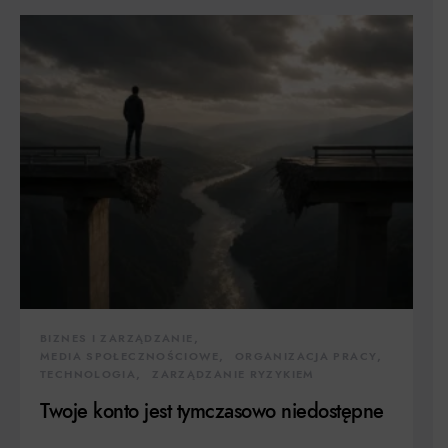
BIZNES I ZARZĄDZANIE
MEDIA SPOŁECZNOŚCIOWE
ORGANIZACJA PRACY
TECHNOLOGIA
ZARZĄDZANIE RYZYKIEM
Twoje konto jest tymczasowo niedostępne