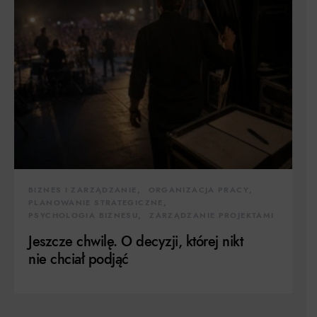
BIZNES I ZARZĄDZANIE
ORGANIZACJA PRACY
PLANOWANIE STRATEGICZNE
PSYCHOLOGIA BIZNESU
ZARZĄDZANIE PROJEKTAMI
Jeszcze chwilę. O decyzji, której nikt
nie chciał podjąć