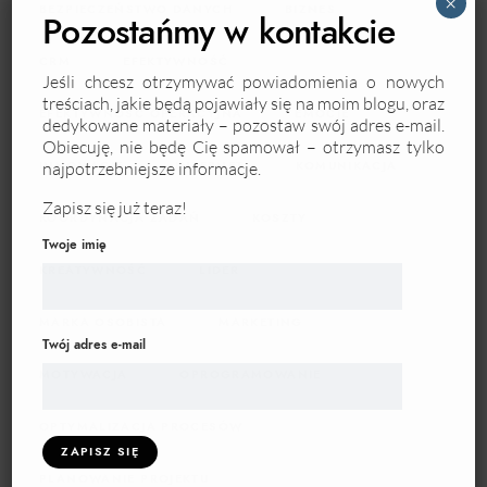
Pozostańmy w kontakcie
BEZPIECZEŃSTWO DANYCH
BIZNES
CRM
EFEKTYWNOŚĆ
Jeśli chcesz otrzymywać powiadomienia o nowych
treściach, jakie będą pojawiały się na moim blogu, oraz
EFEKTYWNOŚĆ OPERACYJNA
EMOCJE
dedykowane materiały – pozostaw swój adres e-mail.
Obiecuję, nie będę Cię spamował – otrzymasz tylko
najpotrzebniejsze informacje.
INNOWACJE
INTERNET
KOMUNIKACJA
Zapisz się już teraz!
KOORDYNACJA ZADAŃ
KOSZTY
Twoje imię
KREATYWNOŚĆ
LIDER
MARKA OSOBISTA
MARKETING
Twój adres e-mail
MOTYWACJA
OPROGRAMOWANIE
OPTYMALIZACJA PROCESÓW
PLANOWANIE PROJEKTU