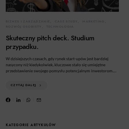
BIZNES I ZARZĄDZANIE
CASE STUDY
MARKETING
ROZWÓJ OSOBISTY
TECHNOLOGIA
Skuteczny pitch deck. Studium
przypadku.
W dzisiejszych czasach, gdy rynek start-upów jest bardziej
nasycony niż kiedykolwiek, kluczowe stało się umiejętne
przedstawienie swojego pomysłu potencjalnym inwestorom.…
CZYTAJ DALEJ
KATEGORIE ARTYKUŁÓW