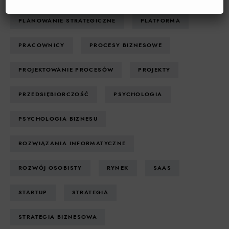
PLANOWANIE STRATEGICZNE
PLATFORMA
PRACOWNICY
PROCESY BIZNESOWE
PROJEKTOWANIE PROCESÓW
PROJEKTY
PRZEDSIĘBIORCZOŚĆ
PSYCHOLOGIA
PSYCHOLOGIA BIZNESU
ROZWIĄZANIA INFORMATYCZNE
ROZWÓJ OSOBISTY
RYNEK
SAAS
STARTUP
STRATEGIA
STRATEGIA BIZNESOWA