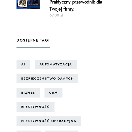
Praktyczny przewodnik dla
Twojej firmy.
67,00
zł
DOSTĘPNE TAGI
AI
AUTOMATYZACJA
×
BEZPIECZEŃSTWO DANYCH
BIZNES
CRM
ę na moim blogu, oraz
wał – otrzymasz tylko
EFEKTYWNOŚĆ
EFEKTYWNOŚĆ OPERACYJNA