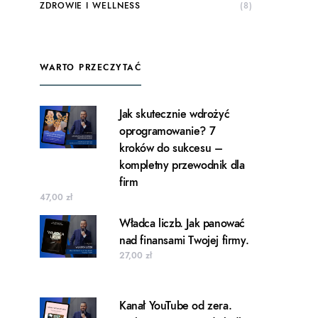
ZDROWIE I WELLNESS
(8)
WARTO PRZECZYTAĆ
Jak skutecznie wdrożyć
oprogramowanie? 7
kroków do sukcesu –
kompletny przewodnik dla
firm
47,00
zł
Władca liczb. Jak panować
nad finansami Twojej firmy.
27,00
zł
Kanał YouTube od zera.