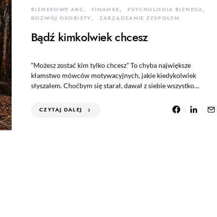
BIZNESOWE ABC
FINANSE
PSYCHOLOGIA BIZNESU
ROZWÓJ OSOBISTY
ZARZĄDZANIE ZESPOŁEM
Bądź kimkolwiek chcesz
“Możesz zostać kim tylko chcesz” To chyba największe
kłamstwo mówców motywacyjnych, jakie kiedykolwiek
słyszałem. Choćbym się starał, dawał z siebie wszystko…
CZYTAJ DALEJ